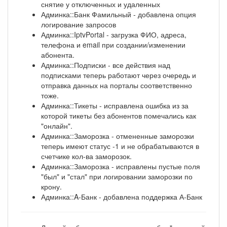
снятие у отключенных и удаленных
Админка::Банк Фамильный - добавлена опция
логирование запросов
Админка::IptvPortal - загрузка ФИО, адреса,
телефона и email при создании/изменении
абонента.
Админка::Подписки - все действия над
подписками теперь работают через очередь и
отправка данных на порталы соответственно
тоже.
Админка::Тикеты - исправлена ошибка из за
которой тикеты без абонентов помечались как
"онлайн".
Админка::Заморозка - отмененные заморозки
теперь имеют статус -1 и не обрабатываются в
счетчике кол-ва заморозок.
Админка::Заморозка - исправлены пустые поля
"был" и "стал" при логировании заморозки по
крону.
Админка::A-Банк - добавлена поддержка А-Банк