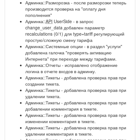
Админка::Разморозка - после разморозки теперь
производится проверка на "оплату дня
пополнения"
Админка::
API
UserSide - в запрос
change_user_data добавлен параметр
recalculations (0/1) для type=tariff регулирующий
простую/сложную смену тарифа
Админка::Системные опции - в раздел "услуги"
добавлена галочка "проверять активацию
Интернета" при переходе между тарифами.
Админка::Отчеты - исправлено отображение
логина в отчете входов в админку.
Админка::Тикеты - добавлена проверка прав при
создании тикета.
Админка::Тикеты - добавлена проверка прав при
удалении тикета.
Админка::Тикеты - добавлена проверка прав при
добавлении комментария в тикете.
Админка::Тикеты - добавлена проверка прав при
изменении комментария в тикете.
Админка::Тикеты - добавлена проверка прав при
удалении комментария в тикете.
Админка::Тикеты - добавлена проверка прав при