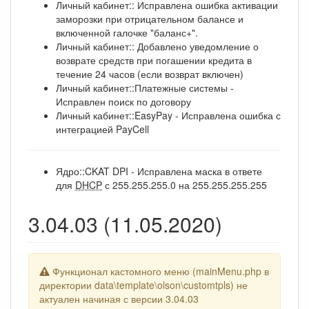
Личный кабинет:: Исправлена ошибка активации
заморозки при отрицательном балансе и
включенной галочке "баланс+".
Личный кабинет:: Добавлено уведомление о
возврате средств при погашении кредита в
течение 24 часов (если возврат включен)
Личный кабинет::Платежные системы -
Исправлен поиск по договору
Личный кабинет::EasyPay - Исправлена ошибка с
интеграцией PayCell
Ядро::CKAT DPI - Исправлена маска в ответе
для
DHCP
с 255.255.255.0 на 255.255.255.255
3.04.03 (11.05.2020)
Функционал кастомного меню (mainMenu.php в
директории data\template\olson\customtpls) не
актуален начиная с версии 3.04.03