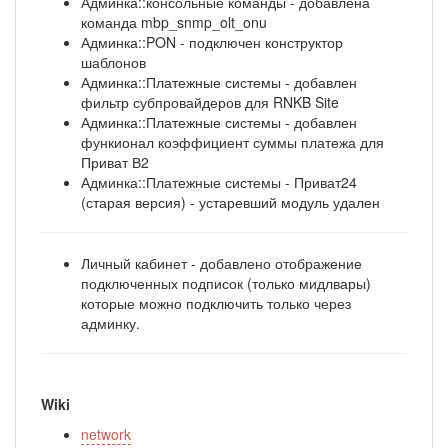
Админка::консольные команды - добавлена
команда mbp_snmp_olt_onu
Админка::PON - подключен конструктор
шаблонов
Админка::Платежные системы - добавлен
фильтр субпровайдеров для RNKB Site
Админка::Платежные системы - добавлен
функионал коэффициент суммы платежа для
Приват В2
Админка::Платежные системы - Приват24
(старая версия) - устаревший модуль удален
Личный кабинет - добавлено отображение
подключенных подписок (только мидлвары)
которые можно подключить только через
админку.
Wiki
network