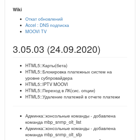
Wiki
Откат обновлений
Accel : DNS подписка
MOOVI TV
3.05.03 (24.09.2020)
HTML5::Карты(бета)
HTML5::Блокировка платежных систем на
уровне субпровайдера
HTML5::IPTV MOOVI
HTML5::Переход в ЛК(сис. опции)
HTML5::Удаление платежей в отчете платежи
Админка::консольные команды - добавлена
команда mbp_snmp_olt_list
Админка::консольные команды - добавлена
команда mbp_snmp_olt_sfp