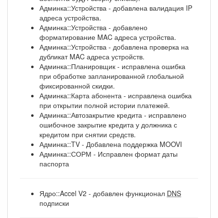
Админка::Устройства - добавлена валидация IP
адреса устройства.
Админка::Устройства - добавлено
форматирование MAC адреса устройства.
Админка::Устройства - добавлена проверка на
дубликат MAC адреса устройств.
Админка::Планировщик - исправлена ошибка
при обработке запланированной глобальной
фиксированной скидки.
Админка::Карта абонента - исправлена ошибка
при открытии полной истории платежей.
Админка::Автозакрытие кредита - исправлено
ошибочное закрытие кредита у должника с
кредитом при снятии средств.
Админка::TV - Добавлена поддержка MOOVI
Админка::СОРМ - Исправлен формат даты
паспорта
Ядро::Accel V2 - добавлен функционал
DNS
подписки