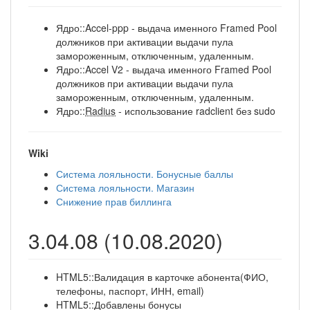
Ядро::Accel-ppp - выдача именного Framed Pool
должников при активации выдачи пула
замороженным, отключенным, удаленным.
Ядро::Accel V2 - выдача именного Framed Pool
должников при активации выдачи пула
замороженным, отключенным, удаленным.
Ядро::
Radius
- использование radclient без sudo
Wiki
Система лояльности. Бонусные баллы
Система лояльности. Магазин
Снижение прав биллинга
3.04.08 (10.08.2020)
HTML5::Валидация в карточке абонента(ФИО,
телефоны, паспорт, ИНН, email)
HTML5::Добавлены бонусы