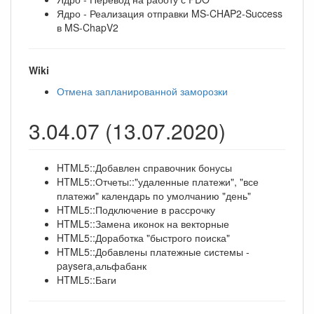
Ядро - Реализация отправки MS-CHAP2-Success
в MS-ChapV2
Wiki
Отмена запланированной заморозки
3.04.07 (13.07.2020)
HTML5::Добавлен справочник бонусы
HTML5::Отчеты::"удаленные платежи", "все
платежи" календарь по умолчанию "день"
HTML5::Подключение в рассрочку
HTML5::Замена иконок на векторные
HTML5::Доработка "быстрого поиска"
HTML5::Добавлены платежные системы -
paysera,альфабанк
HTML5::Баги