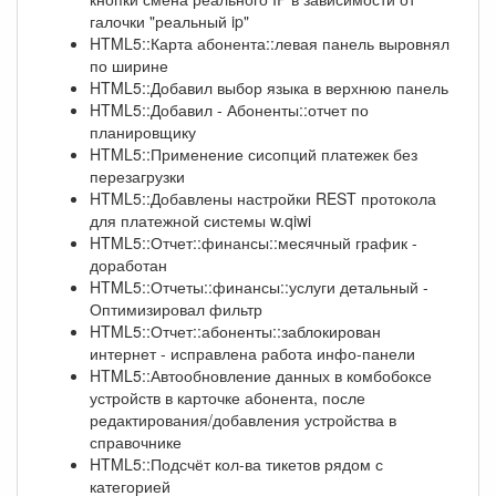
галочки "реальный ip"
HTML5::Карта абонента::левая панель выровнял
по ширине
HTML5::Добавил выбор языка в верхнюю панель
HTML5::Добавил - Абоненты::отчет по
планировщику
HTML5::Применение сисопций платежек без
перезагрузки
HTML5::Добавлены настройки REST протокола
для платежной системы w.qiwi
HTML5::Отчет::финансы::месячный график -
доработан
HTML5::Отчеты::финансы::услуги детальный -
Оптимизировал фильтр
HTML5::Отчет::абоненты::заблокирован
интернет - исправлена работа инфо-панели
HTML5::Автообновление данных в комбобоксе
устройств в карточке абонента, после
редактирования/добавления устройства в
справочнике
HTML5::Подсчёт кол-ва тикетов рядом с
категорией