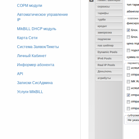
СОРМ модули
Автоматическое управление
IP
MikBiLL DHCP модуль
Карта Сети
Система Заявок/Тикеты
Личный Кабинет
Информер абонента
API
Записки СисАдмина
Услуги MikBiLL