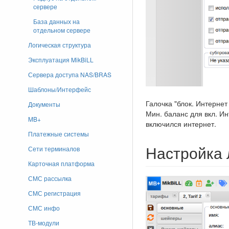
сервере
База данных на
отдельном сервере
Логическая структура
Эксплуатация MikBiLL
Сервера доступа NAS/BRAS
Шаблоны/Интерфейс
Галочка "блок. Интернет
Документы
Мин. баланс для вкл. Ин
MB+
включился интернет.
Платежные системы
Настройка 
Сети терминалов
Карточная платформа
СМС рассылка
СМС регистрация
СМС инфо
ТВ-модули