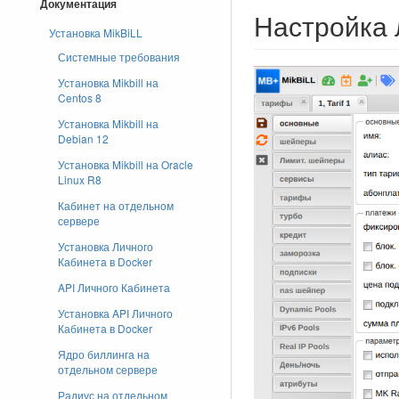
Документация
Настройка 
Установка MikBiLL
Системные требования
Установка Mikbill на
Centos 8
Установка Mikbill на
Debian 12
Установка Mikbill на Oracle
Linux R8
Кабинет на отдельном
сервере
Установка Личного
Кабинета в Docker
API Личного Кабинета
Установка API Личного
Кабинета в Docker
Ядро биллинга на
отдельном сервере
Радиус на отдельном