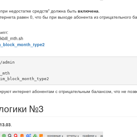
 при недостатке средств" должна быть
включена
.
тернета равен 0, что бы при выходе абонента из отрицательного б
ипт:
ikbill_mth.sh
m_block_month_type2
/admin

_mth

im_block_month_type2
руют интернет абонентам с отрицательным балансом, что не позво
логики №3
.13.03
.