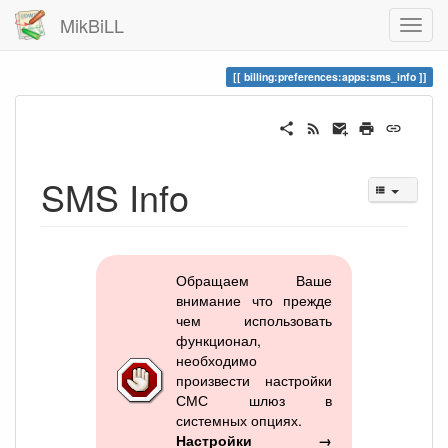
MikBiLL
billing:preferences:apps:sms_info
SMS Info
Обращаем Ваше
внимание что прежде
чем использовать
функционал,
необходимо
произвести настройки
СМС шлюз в
системных опциях.
Настройки →