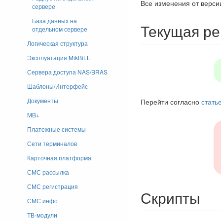
Все изменения от верси
сервере
База данных на
Текущая р
отдельном сервере
Логическая структура
Эксплуатация MikBiLL
Сервера доступа NAS/BRAS
Шаблоны/Интерфейс
Документы
Перейти согласно
стать
MB+
Платежные системы
Сети терминалов
Карточная платформа
СМС рассылка
СМС регистрация
Скрипты
СМС инфо
ТВ-модули