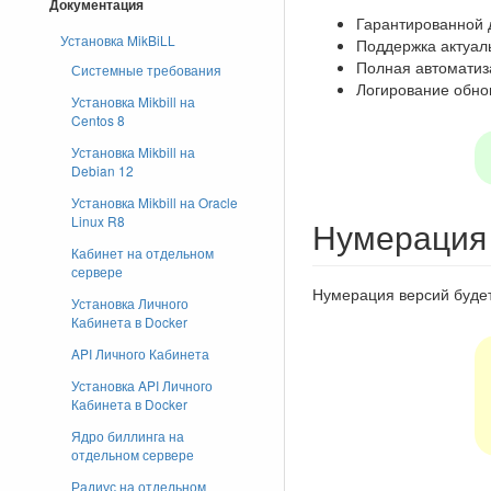
Документация
Гарантированной 
Установка MikBiLL
Поддержка актуал
Полная автоматиз
Системные требования
Логирование обно
Установка Mikbill на
Centos 8
Установка Mikbill на
Debian 12
Установка Mikbill на Oracle
Linux R8
Нумерация
Кабинет на отдельном
сервере
Нумерация версий будет 
Установка Личного
Кабинета в Docker
API Личного Кабинета
Установка API Личного
Кабинета в Docker
Ядро биллинга на
отдельном сервере
Радиус на отдельном