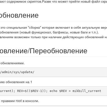
ают содержимое скриптов.Разве что может прийти новый файл скри
обновление
 это специальная "сборка" которая включает в себя актуальную в
обновления (новый функционал, багфиксы, новые баги и т.п.).
овлениям возможен только при наличии действующих обновлений на
новление/Переобновление
 обновлениями.
/admin/sys/update/
ию обновления на 1
urrent); REV=$(($REV-1)); echo $REV > mikbill_current
правами root в консоли.