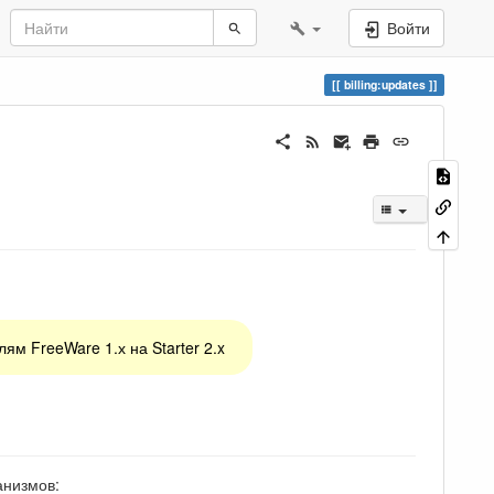
Войти
billing:updates
м FreeWare 1.х на Starter 2.x
анизмов: