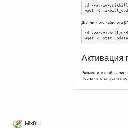
cd /var/www/mikbill
wget -O mikbill_upd
Для личного кабинета php
cd /var/mikbill/upd
wget -O stat_update
Активация 
Разместите файлы лице
После чего запустите
пе
MikBiLL