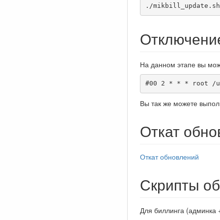
./mikbill_update.sh
Отключени
На данном этапе вы може
#00 2 * * * root /u
Вы так же можете выполня
Откат обно
Откат обновлений
Скрипты о
Для биллинга (админка +