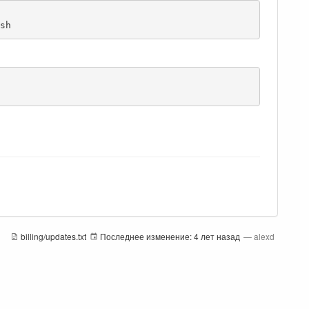
sh
billing/updates.txt
Последнее изменение:
4 лет назад
—
alexd