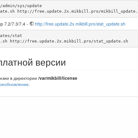
/admin/sys/update

ate.sh http://free.update.2x.mikbill.pro/mikbill_update.
 7.2/7.3/7.4 -
http://free.update.2x.mikbill.pro/stat_update.sh
ates/stat

.sh http://free.update.2x.mikbill.pro/stat_update.sh
платной версии
нзии в директории
/var/mikbill/license
реобновление
.