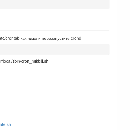
tc/crontab как ниже и перезапустите crond
ocal/sbin/cron_mikbill.sh.
date.sh