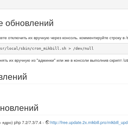
е обновлений
те отключить их вручную через консоль. комментируйте строку в /e
sr/local/sbin/cron_mikbill.sh > /dev/null
ть их вручную из "админки" или же в консоли выполнив скрипт /usr/l
влений
бновлений
 ядро) php 7.2/7.3/7.4 -
http://free.update.2x.mikbill.pro/mikbill_up