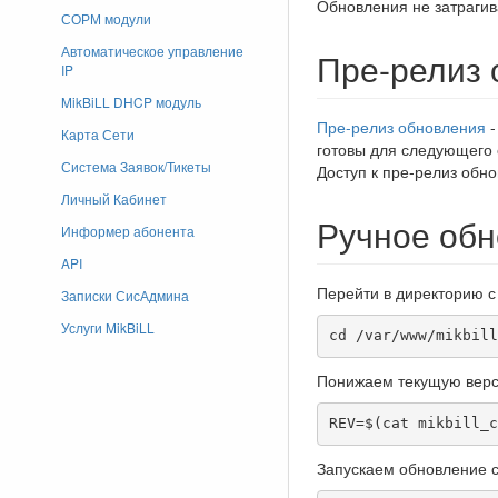
Обновления не затрагив
СОРМ модули
Автоматическое управление
Пре-релиз 
IP
MikBiLL DHCP модуль
Пре-релиз обновления
-
Карта Сети
готовы для следующего 
Система Заявок/Тикеты
Доступ к пре-релиз обн
Личный Кабинет
Ручное об
Информер абонента
API
Перейти в директорию с
Записки СисАдмина
Услуги MikBiLL
cd /var/www/mikbill
Понижаем текущую верс
REV=$(cat mikbill_c
Запускаем обновление с 