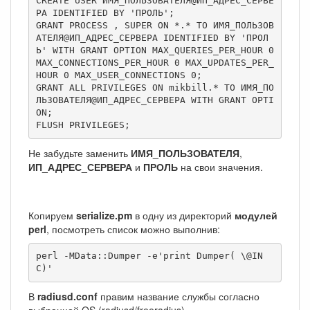
CREATE USER ИМЯ_ПОЛЬЗОВАТЕЛЯ@ИП_АДРЕС_СЕРВЕ
РА IDENTIFIED BY 'ПРОЛЬ';

GRANT PROCESS , SUPER ON *.* TO ИМЯ_ПОЛЬЗОВ
АТЕЛЯ@ИП_АДРЕС_СЕРВЕРА IDENTIFIED BY 'ПРОЛ
Ь' WITH GRANT OPTION MAX_QUERIES_PER_HOUR 0 
MAX_CONNECTIONS_PER_HOUR 0 MAX_UPDATES_PER_
HOUR 0 MAX_USER_CONNECTIONS 0;

GRANT ALL PRIVILEGES ON mikbill.* TO ИМЯ_ПО
ЛЬЗОВАТЕЛЯ@ИП_АДРЕС_СЕРВЕРА WITH GRANT OPTI
ON;

FLUSH PRIVILEGES;
Не забудьте заменить
ИМЯ_ПОЛЬЗОВАТЕЛЯ
,
ИП_АДРЕС_СЕРВЕРА
и
ПРОЛЬ
на свои значения.
Копируем
serialize.pm
в одну из директорий
модулей
perl
, посмотреть список можно выполнив:
perl -MData::Dumper -e'print Dumper( \@IN
C)'
В
radiusd.conf
правим название службы согласно
выбранной
OS
(radiusd/freeradius).