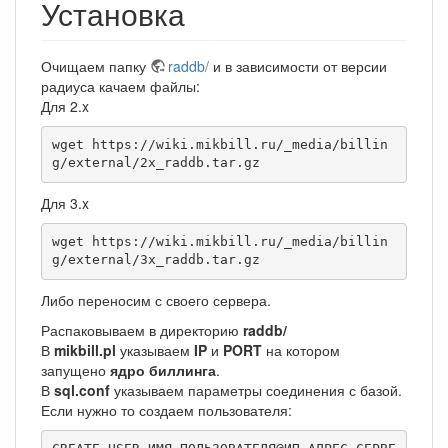
Установка
Очищаем папку
raddb/
и в зависимости от версии
радиуса качаем файлы:
Для 2.x
wget https://wiki.mikbill.ru/_media/billin
g/external/2x_raddb.tar.gz
Для 3.x
wget https://wiki.mikbill.ru/_media/billin
g/external/3x_raddb.tar.gz
Либо переносим с своего сервера.
Распаковываем в директорию
raddb/
В
mikbill.pl
указываем
IP
и
PORT
на котором
запущено
ядро биллинга
.
В
sql.conf
указываем параметры соединения с базой.
Если нужно то создаем пользователя: