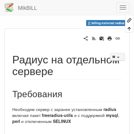
MikBiLL
billing:external:radius
Радиус на отдельном
сервере
Требования
Необходим сервер с заранее установленным
radius
включая пакет
freeradius-utils
и с поддержкой
mysql
,
perl
и отключенным
SELINUX