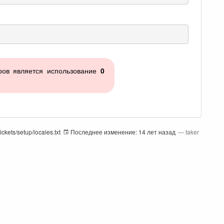
ров является использование
0
tickets/setup/locales.txt
Последнее изменение:
14 лет назад
—
taker