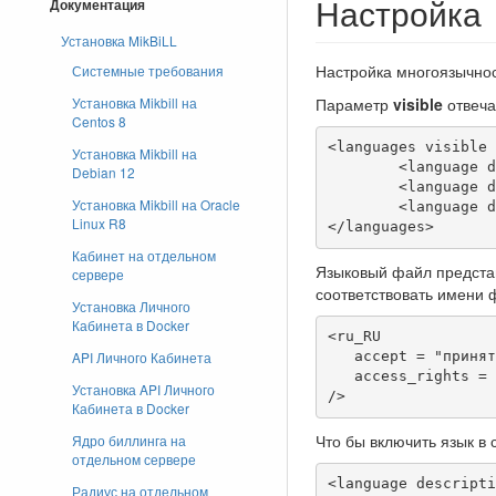
Настройка
Документация
Установка MikBiLL
Настройка многоязычно
Системные требования
Параметр
visible
отвеча
Установка Mikbill на
Centos 8
<languages visible 
Установка Mikbill на
	<language description = "Русский" locale = "ru_RU"/>

Debian 12
	<language description = "Українська" locale = "ua_UA"/>

Установка Mikbill на Oracle
	<language description = "English" locale = "en_US"/>

Linux R8
</languages>
Кабинет на отдельном
Языковый файл представ
сервере
соответствовать имени 
Установка Личного
Кабинета в Docker
<ru_RU		

API Личного Кабинета
   accept = "принять"

   access_rights = "права доступа"

Установка API Личного
/>
Кабинета в Docker
Что бы включить язык в
Ядро биллинга на
отдельном сервере
<language descripti
Радиус на отдельном