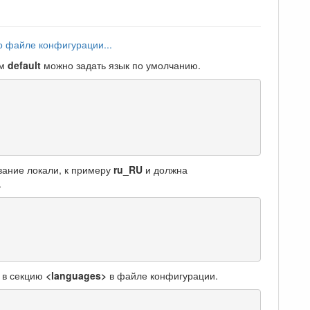
 файле конфигурации...
ом
default
можно задать язык по умолчанию.
вание локали, к примеру
ru_RU
и должна
.
у в секцию
<languages>
в файле конфигурации.