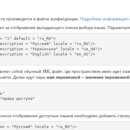
сти производится в файле конфигурации.
Подробная информация о
ет за отображение выпадающего списка выбора языка. Параметр
= "1" default = "ru_RU">

ляет собой обычный XML файл, где пространством имен идет наз
файла. Далее идут пары
имя переменной
=
значение переменной
 список отображения доступных языков необходимо добавить строк
on = "Русский" locale = "ru_RU"/>