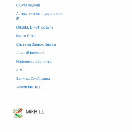
СОРМ модули
Автоматическое управление
IP
MikBiLL DHCP модуль
Карта Сети
Система Заявок/Тикеты
Личный Кабинет
Информер абонента
API
Записки СисАдмина
Услуги MikBiLL
MikBiLL