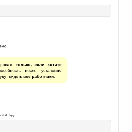
ено.
ировать
только, если хотите
особность после установки/
будут видеть
все работники
.
 и т.д.