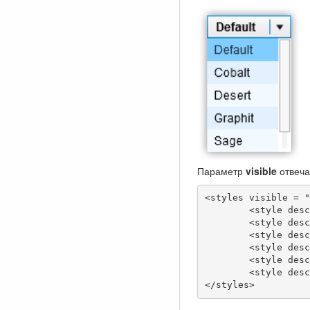
Параметр
visible
отвеча
<styles visible = "
	<style description = "Default" style = "default"/>

	<style description = "Cobalt" style = "cobalt"/>

	<style description = "Desert" style = "desert"/>

	<style description = "Graphit" style = "graphite"/>

	<style description = "Sage" style = "sage"/>

	<style description = "Sky" style = "sky"/>

</styles>