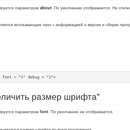
лируется параметром
about
. По умолчанию отображается. Не отклю
вляется всплывающее окно с информацией о версии и сборке прог
 font = "1" debug = "1">
еличить размер шрифта"
лируется параметром
font
. По умолчанию не отображается.
личивается размер шрифта во всем приложении.