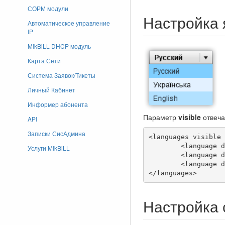
СОРМ модули
Настройка 
Автоматическое управление
IP
MikBiLL DHCP модуль
Карта Сети
Система Заявок/Тикеты
Личный Кабинет
Информер абонента
Параметр
visible
отвеча
API
Записки СисАдмина
<languages visible 
	<language description = "Русский" locale = "ru_RU"/>

Услуги MikBiLL
	<language description = "Українська" locale = "ua_UA"/>

	<language description = "English" locale = "en_US"/>

</languages>
Настройка 