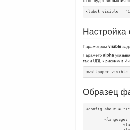
то он будет автоматиче
<label visible = "1
Настройка 
Параметром
visible
зада
Параметр
alpha
указыва
так и
URL
к рисунку в Ин
<wallpaper visible 
Образец ф
<config about = "1"
	<languages visible = "1" default = "ru_RU">

		<language description = "Русский" locale = "ru_RU"/>

		<language description = "Українська" locale = "ua_UA"/>
