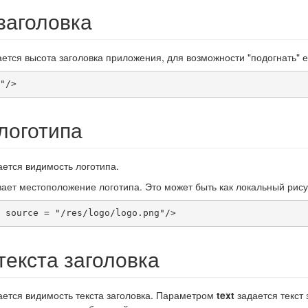
заголовка
ется высота заголовка приложения, для возможности "подогнать" е
"/>
логотипа
ется видимость логотипа.
ает местоположение логотипа. Это может быть как локальный рису
 source = "/res/logo/logo.png"/>
текста заголовка
ется видимость текста заголовка. Параметром
text
задается текст 