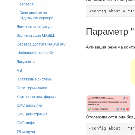
сервере
<config about = "1"
База данных на
отдельном сервере
Логическая структура
Параметр 
Эксплуатация MikBiLL
Сервера доступа NAS/BRAS
Активация режима конт
Шаблоны/Интерфейс
Документы
MB+
Платежные системы
Сети терминалов
Карточная платформа
СМС рассылка
СМС регистрация
Отслеживаются ошибки д
СМС инфо
<config about = "1"
ТВ-модули