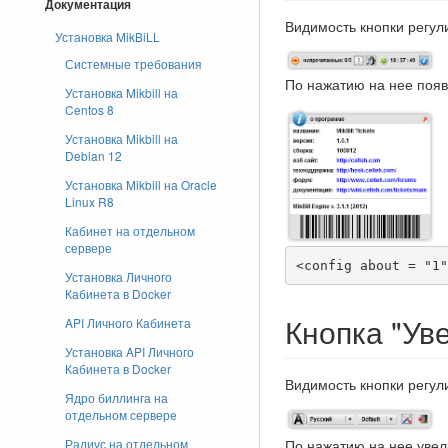
Документация
Видимость кнопки регу
Установка MikBiLL
Системные требования
По нажатию на нее поя
Установка Mikbill на
Centos 8
Установка Mikbill на
Debian 12
Установка Mikbill на Oracle
Linux R8
Кабинет на отдельном
сервере
<config about = "1"
Установка Личного
Кабинета в Docker
Кнопка "Ув
API Личного Кабинета
Установка API Личного
Кабинета в Docker
Видимость кнопки регу
Ядро биллинга на
отдельном сервере
Радиус на отдельном
По нажатию на нее уве