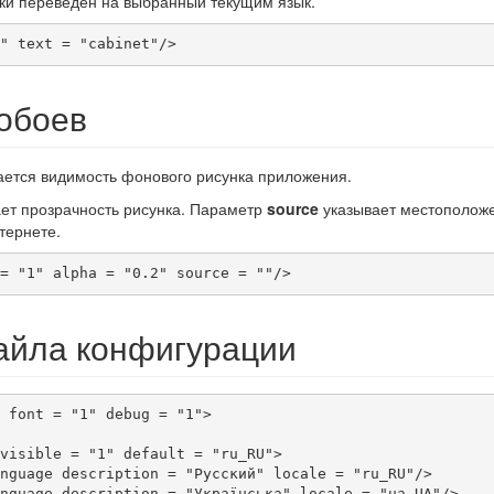
ски переведен на выбранный текущим язык.
" text = "cabinet"/>
обоев
ется видимость фонового рисунка приложения.
ет прозрачность рисунка. Параметр
source
указывает местоположен
тернете.
= "1" alpha = "0.2" source = ""/>
айла конфигурации
 font = "1" debug = "1">
