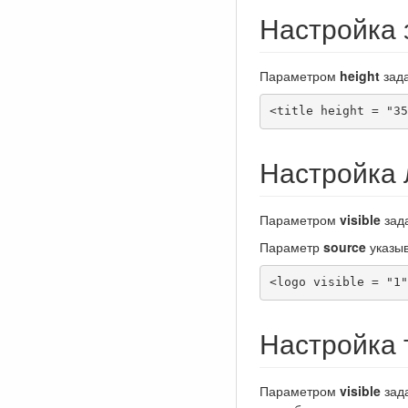
Настройка 
Параметром
height
зада
<title height = "35
Настройка 
Параметром
visible
зада
Параметр
source
указыв
<logo visible = "1"
Настройка 
Параметром
visible
зада