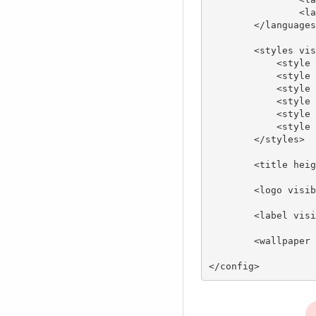
		<language description = "English" locale = "en_US"/>

	</languages>

	<styles visible = "1" default = "default">

	    <style description = "Default" style = "default"/>

	    <style description = "Cobalt" style = "cobalt"/>

	    <style description = "Desert" style = "desert"/>

	    <style description = "Graphit" style = "graphite"/>

	    <style description = "Sage" style = "sage"/>

	    <style description = "Sky" style = "sky"/>

	</styles>

	<title height = "35"/>

	<logo visible = "1" source = "/res/logo/logo.png"/>

	<label visible = "1" text = "cabinet"/>

	<wallpaper visible = "1" alpha = "0.2" source = ""/>

</config>