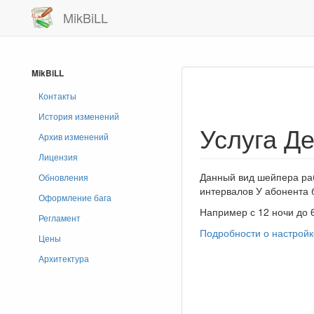
MikBiLL
MikBiLL
Контакты
История изменений
Услуга Д
Архив изменений
Лицензия
Данный вид шейпера раб
Обновления
интервалов У абонента 
Оформление бага
Например с 12 ночи до 6т
Регламент
Подробности о настройк
Цены
Архитектура