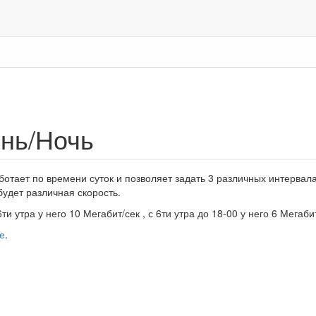
ень/Ночь
отает по времени суток и позволяет задать 3 различных интервал
будет различная скорость.
и утра у него 10 Мегабит/сек , с 6ти утра до 18-00 у него 6 Мегабит
е
.