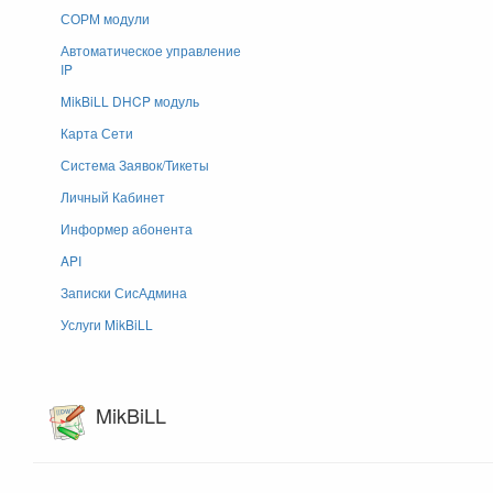
СОРМ модули
Автоматическое управление
IP
MikBiLL DHCP модуль
Карта Сети
Система Заявок/Тикеты
Личный Кабинет
Информер абонента
API
Записки СисАдмина
Услуги MikBiLL
MikBiLL