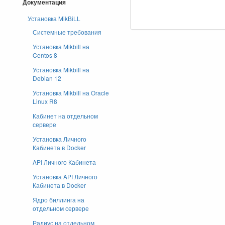
Документация
Установка MikBiLL
Системные требования
Установка Mikbill на
Centos 8
Установка Mikbill на
Debian 12
Установка Mikbill на Oracle
Linux R8
Кабинет на отдельном
сервере
Установка Личного
Кабинета в Docker
API Личного Кабинета
Установка API Личного
Кабинета в Docker
Ядро биллинга на
отдельном сервере
Радиус на отдельном