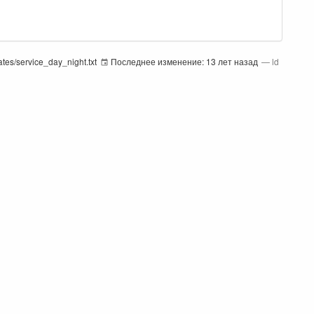
rates/service_day_night.txt
Последнее изменение:
13 лет назад
—
ld