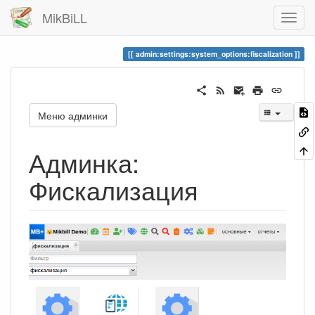
MikBiLL
admin:settings:system_options:fiscalization
Меню админки
Админка:
Фискализация