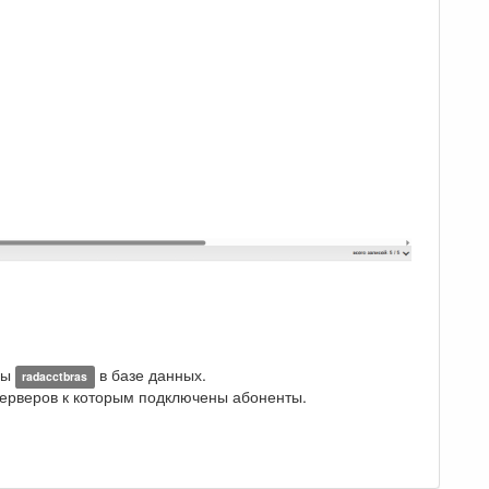
цы
в базе данных.
radacctbras
серверов к которым подключены абоненты.