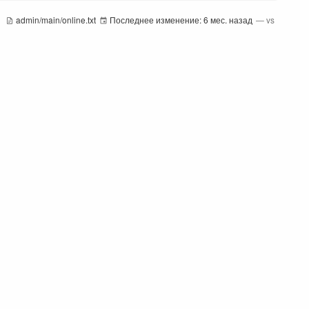
admin/main/online.txt
Последнее изменение:
6 мес. назад
—
vs