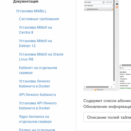
Документация
Установка MikBiLL
Системные требования
Установка Mikbill на
Centos 8
Установка Mikbill на
Debian 12
Установка Mikbill на Oracle
Linux R8
Кабинет на отдельном
сервере
Установка Личного
Кабинета в Docker
API Личного Кабинета
Содержит список абоне
Установка API Личного
Обновление информации
Кабинета в Docker
Ядро биллинга на
Описание полей табл
отдельном сервере
Радиус на отдельном