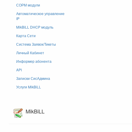
СОРМ модули
Автоматическое управление
IP
MikBiLL DHCP модуль
Карта Сети
Система Заявок/Тикеты
Личный Кабинет
Информер абонента
API
Записки СисАдмина
Услуги MikBiLL
MikBiLL