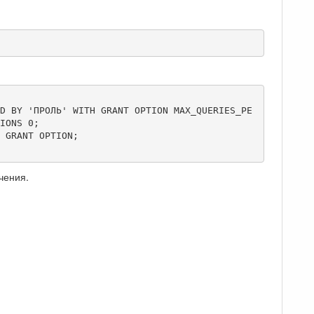
D BY 'ПРОЛЬ' WITH GRANT OPTION MAX_QUERIES_PE
IONS 0;

 GRANT OPTION;

чения.