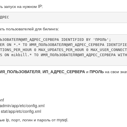
ь запуск на нужном IP:
ДРЕС
ать пользователей для билинга:
ЬЗОВАТЕЛЯ@ИП_АДРЕС_СЕРВЕРА IDENTIFIED BY 'ПРОЛЬ';

ER ON *.* TO ИМЯ_ПОЛЬЗОВАТЕЛЯ@ИП_АДРЕС_СЕРВЕРА IDENTIFIE
TIONS_PER_HOUR 0 MAX_UPDATES_PER_HOUR 0 MAX_USER_CONNECT
S ON mikbill.* TO ИМЯ_ПОЛЬЗОВАТЕЛЯ@ИП_АДРЕС_СЕРВЕРА WITH
МЯ_ПОЛЬЗОВАТЕЛЯ
,
ИП_АДРЕС_СЕРВЕРА
и
ПРОЛЬ
на свои зна
onf
dmin/app/etc/config.xml
stat/app/etc/config.xml
е ip, порт, логин и пароль от mysql.