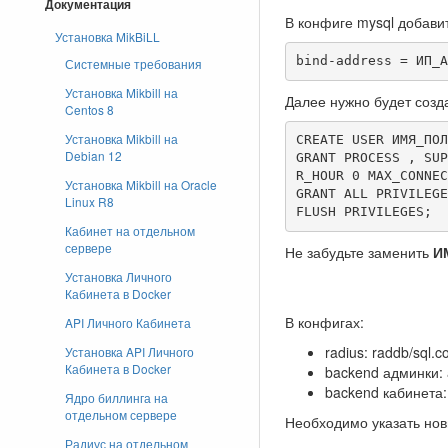
Документация
В конфиге mysql добавит
Установка MikBiLL
bind-address = ИП_А
Системные требования
Установка Mikbill на
Далее нужно будет созд
Centos 8
Установка Mikbill на
CREATE USER ИМЯ_ПОЛ
Debian 12
GRANT PROCESS , SUP
R_HOUR 0 MAX_CONNEC
Установка Mikbill на Oracle
GRANT ALL PRIVILEGE
Linux R8
FLUSH PRIVILEGES;
Кабинет на отдельном
сервере
Не забудьте заменить
И
Установка Личного
Кабинета в Docker
В конфигах:
API Личного Кабинета
radius: raddb/sql.c
Установка API Личного
Кабинета в Docker
backend админки: a
backend кабинета: 
Ядро биллинга на
отдельном сервере
Необходимо указать новы
Радиус на отдельном