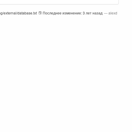
ing/external/database.txt
Последнее изменение:
3 лет назад
—
alexd