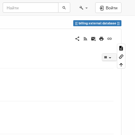
Войти
billing:external:database