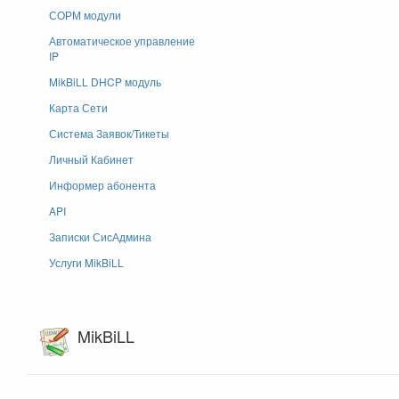
СОРМ модули
Автоматическое управление
IP
MikBiLL DHCP модуль
Карта Сети
Система Заявок/Тикеты
Личный Кабинет
Информер абонента
API
Записки СисАдмина
Услуги MikBiLL
MikBiLL