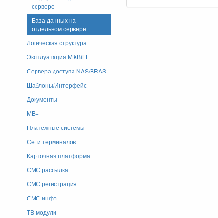
сервере
База данных на
отдельном сервере
Логическая структура
Эксплуатация MikBiLL
Сервера доступа NAS/BRAS
Шаблоны/Интерфейс
Документы
MB+
Платежные системы
Сети терминалов
Карточная платформа
СМС рассылка
СМС регистрация
СМС инфо
ТВ-модули