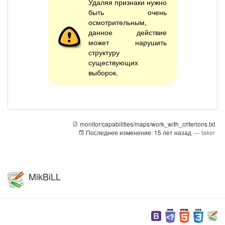
Удаляя признаки нужно
быть очень
осмотрительным,
данное действие
может нарушить
структуру
существующих
выборок.
monitor/capabilities/maps/work_with_criterions.txt
Последнее изменение:
15 лет назад
—
taker
MikBiLL