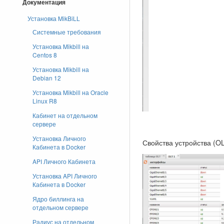
Документация
Установка MikBiLL
Системные требования
Установка Mikbill на
Centos 8
Установка Mikbill на
Debian 12
Установка Mikbill на Oracle
Linux R8
Кабинет на отдельном
сервере
Установка Личного
Свойства устройства (O
Кабинета в Docker
API Личного Кабинета
Установка API Личного
Кабинета в Docker
Ядро биллинга на
отдельном сервере
Радиус на отдельном