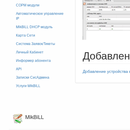
СОРМ модули
Автоматическое управление
IP
MikBiLL DHCP модуль
Карта Сети
Система Заявок/Тикеты
Добавлен
Личный Кабинет
Информер абонента
API
Добавление устройства
Записки СисАдмина
Услуги MikBiLL
MikBiLL