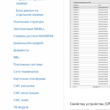
сервере
База данных на
отдельном сервере
Логическая структура
Эксплуатация MikBiLL
Сервера доступа NAS/BRAS
Шаблоны/Интерфейс
Документы
MB+
Платежные системы
Сети терминалов
Карточная платформа
СМС рассылка
СМС регистрация
СМС инфо
Свойства устройства (
ТВ-модули