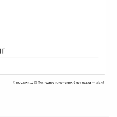
нг
mbp/pon.txt
Последнее изменение:
5 лет назад
—
alexd