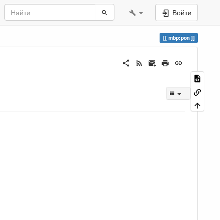
Войти
mbp:pon