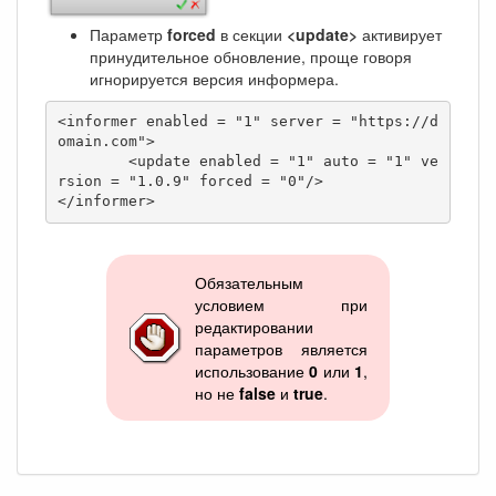
Параметр
forced
в секции
<update>
активирует
принудительное обновление, проще говоря
игнорируется версия информера.
<informer enabled = "1" server = "https://d
omain.com">

	<update enabled = "1" auto = "1" ve
rsion = "1.0.9" forced = "0"/>

</informer>
Обязательным
условием при
редактировании
параметров является
использование
0
или
1
,
но не
false
и
true
.