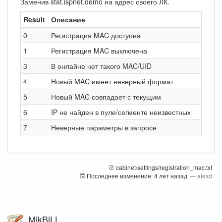
Заменив stat.ispnet.demo на адрес своего ЛК.
Result
Описание
0
Регистрация MAC доступна
1
Регистрация MAC выключена
3
В онлайне нет такого MAC/UID
4
Новый MAC имеет неверный формат
5
Новый MAC совпадает с текущим
6
IP не найден в пуле/сегменте неизвестных
7
Неверные параметры в запросе
cabinet/settings/registration_mac.txt
Последнее изменение:
4 лет назад
—
alexd
MikBiLL