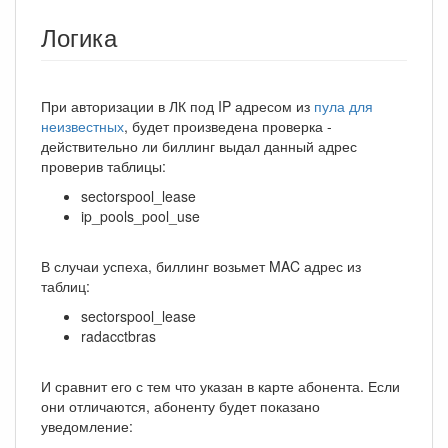
Логика
При авторизации в ЛК под IP адресом из
пула для
неизвестных
, будет произведена проверка -
действительно ли биллинг выдал данный адрес
проверив таблицы:
sectorspool_lease
ip_pools_pool_use
В случаи успеха, биллинг возьмет MAC адрес из
таблиц:
sectorspool_lease
radacctbras
И сравнит его с тем что указан в карте абонента. Если
они отличаются, абоненту будет показано
уведомление: