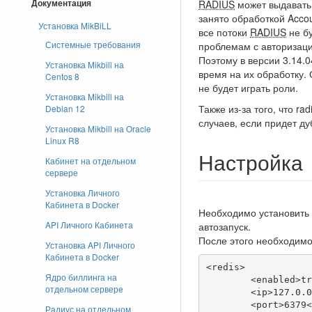
RADIUS
может выдавать 
Документация
занято обработкой Accou
Установка MikBiLL
все потоки
RADIUS
не бу
Системные требования
проблемам с авторизаци
Поэтому в версии 3.14.0
Установка Mikbill на
время на их обработку.
Centos 8
не будет играть роли.
Установка Mikbill на
Также из-за того, что r
Debian 12
случаев, если придет д
Установка Mikbill на Oracle
Linux R8
Настройка
Кабинет на отдельном
сервере
Установка Личного
Кабинета в Docker
Необходимо установить r
API Личного Кабинета
автозапуск.
После этого необходимо
Установка API Личного
Кабинета в Docker
<redis>

Ядро биллинга на
	<enabled>true</enabled>

отдельном сервере
	<ip>127.0.0.1</ip>

	<port>6379</port>

Радиус на отдельном