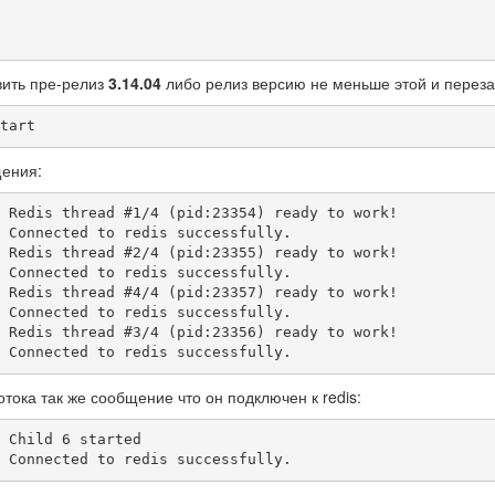
вить пре-релиз
3.14.04
либо релиз версию не меньше этой и переза
tart
щения:
 Redis thread #1/4 (pid:23354) ready to work!

 Connected to redis successfully.

 Redis thread #2/4 (pid:23355) ready to work!

 Connected to redis successfully.

 Redis thread #4/4 (pid:23357) ready to work!

 Connected to redis successfully.

 Redis thread #3/4 (pid:23356) ready to work!

 Connected to redis successfully.
отока так же сообщение что он подключен к redis:
 Child 6 started

 Connected to redis successfully.