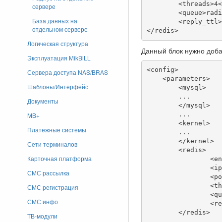
	<threads>4</threads>

сервере
	<queue>radius_accounting</queue>

База данных на
	<reply_ttl>10</reply_ttl>

отдельном сервере
</redis>
Логическая структура
Данный блок нужно доба
Эксплуатация MikBiLL
<config>

Сервера доступа NAS/BRAS
    <parameters>

Шаблоны/Интерфейс
	<mysql>

	...

Документы
	</mysql>

	...

MB+
	<kernel>

Платежные системы
	...

	</kernel>

Сети терминалов
	<redis>

Карточная платформа
		<enabled>true</enabled>

		<ip>127.0.0.1</ip>

СМС рассылка
		<port>6379</port>

		<threads>4</threads>

СМС регистрация
		<queue>radius_accounting</queue>

СМС инфо
		<reply_ttl>10</reply_ttl>

	</redis>

ТВ-модули
	...
