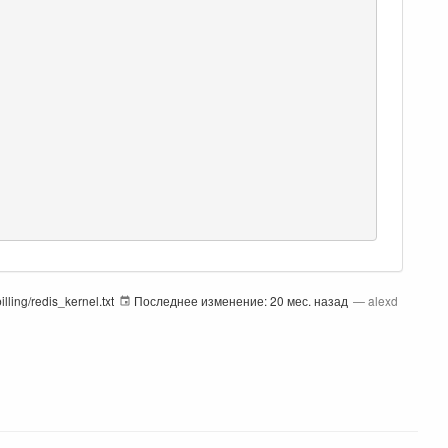
billing/redis_kernel.txt
Последнее изменение:
20 мес. назад
—
alexd