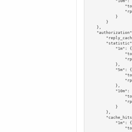
            "10m": {

                "total": 82358,

                "rps": 137.26

            }

        }

    },

    "authorization": {

        "reply_cached": 24,

        "statistic": {

            "1m": {

                "total": 222,

                "rps": 3.7

            },

            "5m": {

                "total": 1122,

                "rps": 3.74

            },

            "10m": {

                "total": 2039,

                "rps": 3.4

            }

        },

        "cache_hits": {

            "1m": {

                "total": 193,
