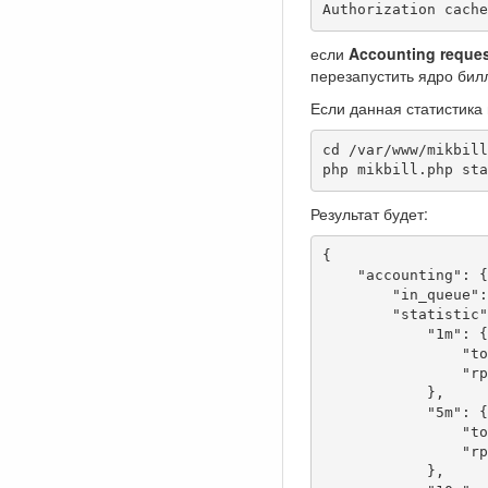
Authorization cache
если
Accounting reque
перезапустить ядро бил
Если данная статистика
cd /var/www/mikbill
php mikbill.php sta
Результат будет:
{

    "accounting": {

        "in_queue": 0,

        "statistic": {

            "1m": {

                "total": 7675,

                "rps": 127.92

            },

            "5m": {

                "total": 40542,

                "rps": 135.14

            },
