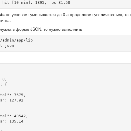
 hit [10 min]: 1895, rps=31.58
sts
не успевает уменьшается до 0 а продолжает увеличиваться, то 
линга.
 нужна в форме JSON, то нужно выполнить
/admin/app/lib

t json