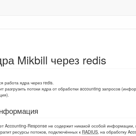
ра Mikbill через redis
ся работа ядра через redis.
т разгрузить потоки ядра от обработки accounting запросов (инфор
ция).
информация
вет Accounting-Response не содержит никакой особой информации,
ратит ресурсы потоков, подключённых к
RADIUS
, на обработку Acc