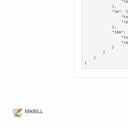
                "rps": 3.22

            },

            "5m": {

                "total": 964,

                "rps": 3.21

            },

            "10m": {

                "total": 1966,

                "rps": 3.28

            }

        }

    }

}
MikBiLL