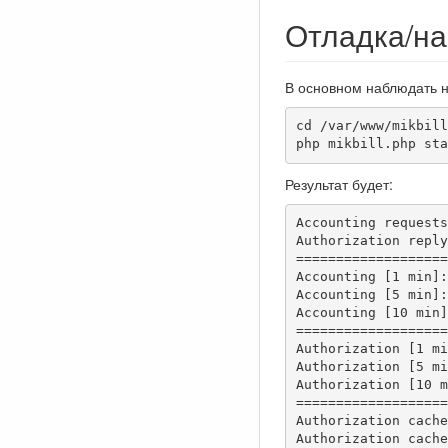
Отладка/н
В основном наблюдать н
cd /var/www/mikbill
php mikbill.php sta
Результат будет:
Accounting requests
Authorization reply
===================
Accounting [1 min]:
Accounting [5 min]:
Accounting [10 min]
===================
Authorization [1 mi
Authorization [5 mi
Authorization [10 m
===================
Authorization cache
Authorization cache