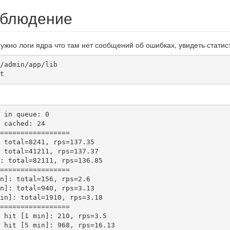
аблюдение
ужно логи ядра что там нет сообщений об ошибках, увидеть статис
/admin/app/lib

t
 in queue: 0

 cached: 24

=================

 total=8241, rps=137.35

 total=41211, rps=137.37

: total=82111, rps=136.85

=================

n]: total=156, rps=2.6

n]: total=940, rps=3.13

in]: total=1910, rps=3.18

=================

 hit [1 min]: 210, rps=3.5

 hit [5 min]: 968, rps=16.13
