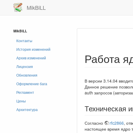
MikBiLL
MikBiLL
Контакты
История изменений
Работа яд
Архив изменений
Лицензия
Обновления
В версии 3.14.04 вводит
Оформление бага
Данное решение позволи
auth запросов (авториза
Регламент
Цены
Техническая 
Архитектура
Согласно
rfc2866
, от
настоящее время ядро т