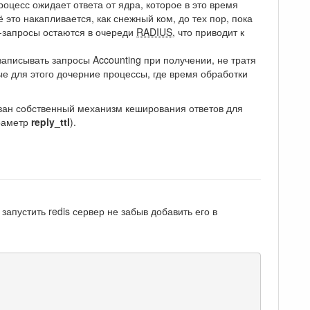
роцесс ожидает ответа от ядра, которое в это время
 это накапливается, как снежный ком, до тех пор, пока
th-запросы остаются в очереди
RADIUS
, что приводит к
записывать запросы Accounting при получении, не тратя
е для этого дочерние процессы, где время обработки
зован собственный механизм кеширования ответов для
араметр
reply_ttl
).
запустить redis сервер не забыв добавить его в