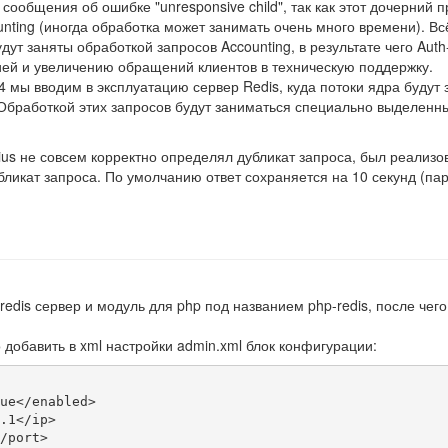
сообщения об ошибке "unresponsive child", так как этот дочерний п
nting (иногда обработка может занимать очень много времени). Всё
дут заняты обработкой запросов Accounting, в результате чего Au
ей и увеличению обращений клиентов в техническую поддержку.
4 мы вводим в эксплуатацию сервер Redis, куда потоки ядра будут 
 Обработкой этих запросов будут заниматься специально выделенны
adius не совсем корректно определял дубликат запроса, был реали
убликат запроса. По умолчанию ответ сохраняется на 10 секунд (п
edis сервер и модуль для php под названием php-redis, после чего 
 добавить в xml настройки admin.xml блок конфигурации: