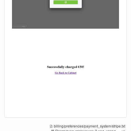
billing/preferences/payment_system/stripe.txt
Последнее изменение:
3 нед. назад
—
vs