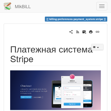
MikBiLL
billing:preferences:payment_system:stripe
Платежная система
Stripe