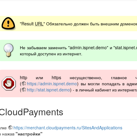
"Result
URL
" Обязательно должен быть внешним домено
Не забываем заменить "admin.ispnet.demo" и "stat.ispne
который доступен из интернет.
http или https несущественно, главное
(
https://admin.ispnet.demo
) вы могли попадать в адми
(
http://stat.ispnet.demo
) - в личный кабинет из интернет
СloudPayments
ылке
https://merchant.cloudpayments.ru/SitesAndApplications
н нажав
"настройки"