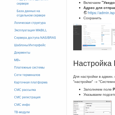
Включаем
"Уведо
сервере
Адрес для отпра
База данных на
https://admin.i
отдельном сервере
Сохранить
Логическая структура
Эксплуатация MikBiLL
Сервера доступа NAS/BRAS
Шаблоны/Интерфейс
Документы
Настройка M
MB+
Платежные системы
Сети терминалов
Для настройки в админ.
"настройки" → "Систем
Карточная платформа
Заполняем поле
P
СМС рассылка
Указываем подсеть
СМС регистрация
СМС инфо
ТВ-модули