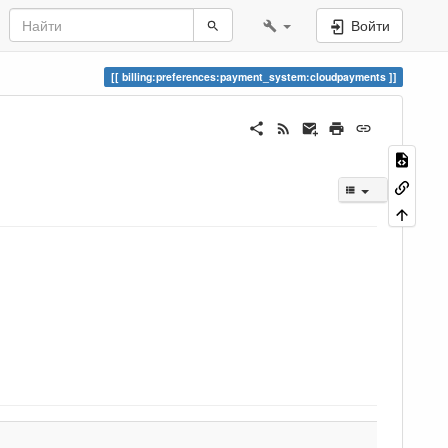
Войти
billing:preferences:payment_system:cloudpayments