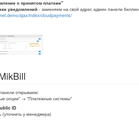
мление о принятом платеже"
вки уведомлений
- заменяем на свой адрес админ панели билли
spnet.demo/ajax/index/cloudpayments/
ikBill
 панели открываем:
ные опции" → "Платежные системы"
ublic ID
 (уточнить у менеджера)