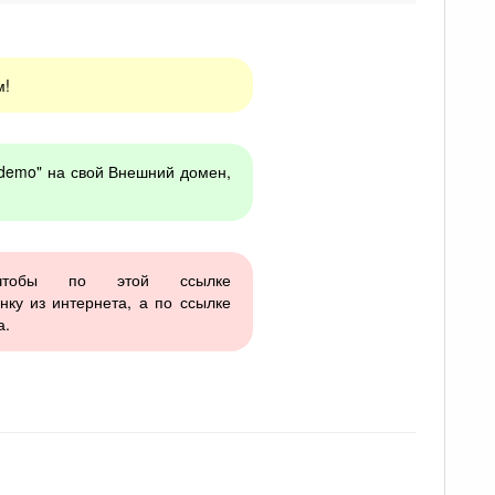
м!
t.demo" на свой Внешний домен,
 чтобы по этой ссылке
нку из интернета, а по ссылке
а.