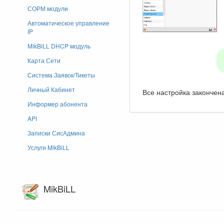
СОРМ модули
Автоматическое управление
IP
MikBiLL DHCP модуль
Карта Сети
Система Заявок/Тикеты
Личный Кабинет
Все настройка закончена
Информер абонента
API
Записки СисАдмина
Услуги MikBiLL
MikBiLL