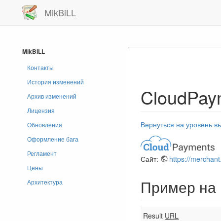
MikBiLL
MikBiLL
Контакты
История изменений
CloudPay
Архив изменений
Лицензия
Вернуться на уровень в
Обновления
Оформление бага
Регламент
Сайт:
https://merchan
Цены
Пример на
Архитектура
Result
URL