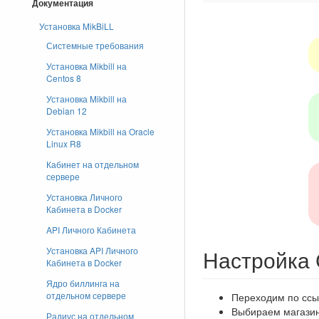
Документация
Установка MikBiLL
Системные требования
Установка Mikbill на
Centos 8
Установка Mikbill на
Debian 12
Установка Mikbill на Oracle
Linux R8
Кабинет на отдельном
сервере
Установка Личного
Кабинета в Docker
API Личного Кабинета
Установка API Личного
Настройка 
Кабинета в Docker
Ядро биллинга на
отдельном сервере
Переходим по сс
Выбираем магази
Радиус на отдельном