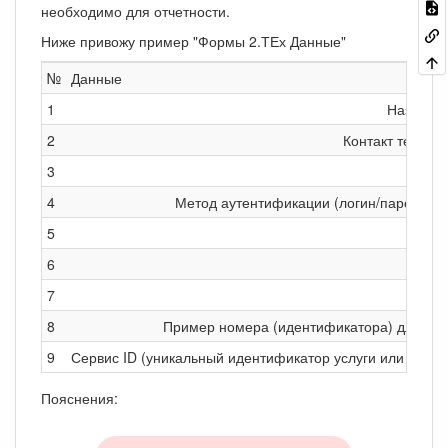
необходимо для отчетности.
Ниже привожу пример "Формы 2.ТЕх Данные"
№
Данные
1
Название
2
Контакт тех.спец
3
4
Метод аутентификации (логин/пароль, с
5
6
7
8
Пример номера (идентификатора) для про
9
Сервис ID (уникальный идентификатор услуги или товар
Пояснения: