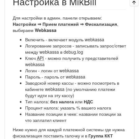
Настройка в MikBill
Для настройки в админ. панели открываем:
Настройки ⇒ Прием платежей ⇒ Фискализация
,
выбираем
Webkassa
Включить - включает модуль webkassa
Логирование запросов - записывать запрос/ответ
между webkassa в debug.log
Ключ
API
- можно получить у представителей
webkassa
Логин - логин от webkassa
Пароль - пароль от webkassa
Заводской номер кассы - можно посмотреть в
кабинете webkassa (по умолчанию платежи
будут идти на эту кассу)
Тип налога:
без налога
или
НДС
Процент налога: указать % вашего налога
Название позиции в чеке: названии позиции за
что заплатил клиент
Ниже нужно для каждой платежной системы где нужна
фискализация поставить галочку и в
Группа ККТ