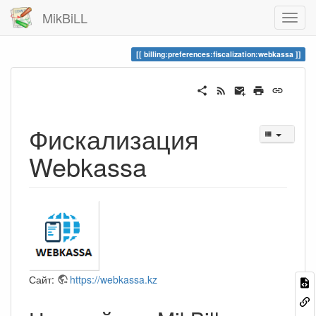
MikBiLL
billing:preferences:fiscalization:webkassa
Фискализация
Webkassa
Сайт:
https://webkassa.kz