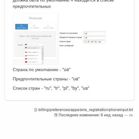
предпочтительных
Страна по умолчанию - "ua"
Предпочтительные страны - "ua"
Список стран - "ru", "tr", "pl", "by", "ua"
billing/preferences/apps/sms_registration/phoneinput.txt
Последнее изменение:
6 нед. назад
—
vs