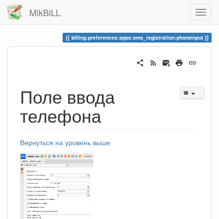
MikBiLL
billing:preferences:apps:sms_registration:phoneinput
Поле ввода
телефона
Вернуться на уровень выше