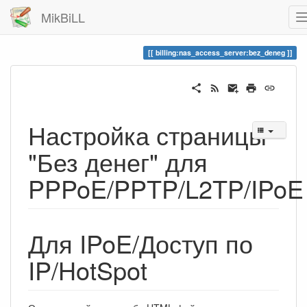
MikBiLL
billing:nas_access_server:bez_deneg
Настройка страницы
"Без денег" для
PPPoE/PPTP/L2TP/IPoE
Для IPoE/Доступ по
IP/HotSpot