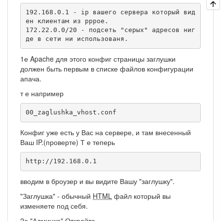
192.168.0.1 - ip вашего сервера который вид
ен клиентам из pppoe.

172.22.0.0/20 - подсеть "серых" адресов ниг
де в сети ни использованя.
1е Apache для этого конфиг страницы заглушки
должен быть первым в списке файлов конфигурации
апача.
т е например
00_zaglushka_vhost.conf
Конфиг уже есть у Вас на сервере, и там внесенный
Ваш IP.(проверте) Т е теперь
http://192.168.0.1
вводим в броузер и вы видите Вашу "заглушку".
"Заглушка" - обычный
HTML
файл который вы
изменяете под себя.
2е "Админка" Откройте