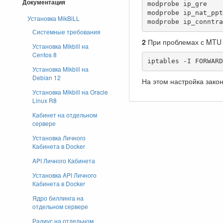
Документация
modprobe ip_gre  

modprobe ip_nat_pptp
Установка MikBiLL
modprobe ip_conntra
Системные требования
2
При проблемах с MTU 
Установка Mikbill на
Centos 8
iptables -I FORWARD
Установка Mikbill на
Debian 12
На этом настройка зако
Установка Mikbill на Oracle
Linux R8
Кабинет на отдельном
сервере
Установка Личного
Кабинета в Docker
API Личного Кабинета
Установка API Личного
Кабинета в Docker
Ядро биллинга на
отдельном сервере
Радиус на отдельном