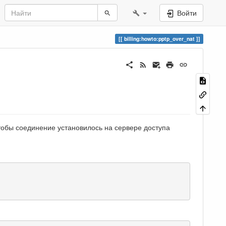
Войти
billing:howto:pptp_over_nat
тобы соединение установилось на сервере доступа