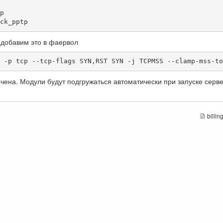


ck_pptp
добавим это в фаервол
 -p tcp --tcp-flags SYN,RST SYN -j TCPMSS --clamp-mss-to
нчена. Модули будут подгружаться автоматически при запуске серве
billi