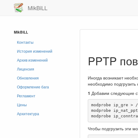
MikBiLL
MikBiLL
Контакты
История изменений
PPTP пов
Архив изменений
Лицензия
Иногда возникает необх
Обновления
необходимо подгрузить
Оформление бага
1
Добавим следующие стро
Регламент
Цены
modprobe ip_gre > /
modprobe ip_nat_ppt
Архитектура
modprobe ip_conntra
Чтобы подгрузить эти м