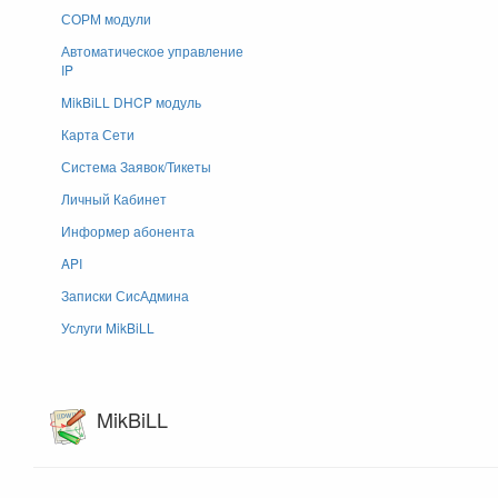
СОРМ модули
Автоматическое управление
IP
MikBiLL DHCP модуль
Карта Сети
Система Заявок/Тикеты
Личный Кабинет
Информер абонента
API
Записки СисАдмина
Услуги MikBiLL
MikBiLL