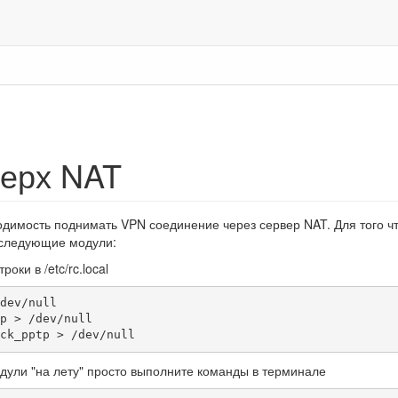
ерх NAT
одимость поднимать VPN соединение через сервер NAT. Для того ч
 следующие модули:
ки в /etc/rc.local
dev/null

p > /dev/null

ck_pptp > /dev/null
одули "на лету" просто выполните команды в терминале