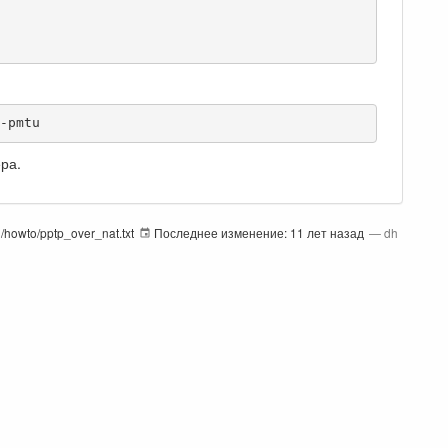
-pmtu  
ра.
ng/howto/pptp_over_nat.txt
Последнее изменение:
11 лет назад
—
dh