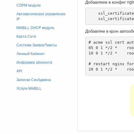
Добавляем в конфиг ngin
СОРМ модули
Автоматическое управление
    ssl_certificate         /root/.acme.sh/admin.example.com/fullchain.cer;

IP
    ssl_certifi
MikBiLL DHCP модуль
Добавлям в крон автооб
Карта Сети
# acme ssl cert aut
Система Заявок/Тикеты
05 0 1 */2 *	root /root/.acme.sh/acme.sh --renew --force -d admin.example.com

Личный Кабинет
10 0 1 */2 *	root /root/.acme.sh/acme.sh --renew --force -d stat.example.com

Информер абонента
# restart nginx for
20 0
API
Записки СисАдмина
Услуги MikBiLL