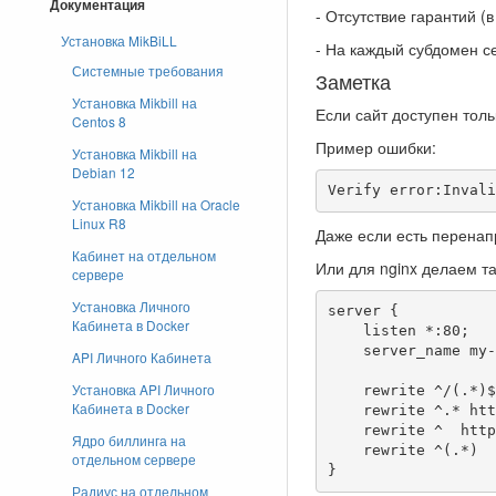
Документация
- Отсутствие гарантий (
Установка MikBiLL
- На каждый субдомен с
Системные требования
Заметка
Установка Mikbill на
Если сайт доступен толь
Centos 8
Пример ошибки:
Установка Mikbill на
Debian 12
Verify error:Invali
Установка Mikbill на Oracle
Linux R8
Даже если есть перенап
Кабинет на отдельном
Или для nginx делаем т
сервере
Установка Личного
server {

Кабинета в Docker
    listen *:80;

    server_name my-domain.ru;

API Личного Кабинета
Установка API Личного
    rewrite ^/(.*)$ https://$host/$1 permanent;

Кабинета в Docker
    rewrite ^.* https://$server_name/$1 permanent;

    rewrite ^  https://$server_name/$1 permanent;

Ядро биллинга на
    rewrite ^(.*)  https://$server_name/$1 permanent;

отдельном сервере
}
Радиус на отдельном