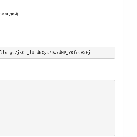
омандой).
llenge/jkQL_lUhdNCys79WYdMP_Y0frdV5Fj