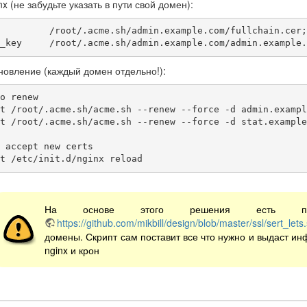
x (не забудьте указать в пути свой домен):
cate_key     /root/.acme.sh/admin.example.com/admin.example
новление (каждый домен отдельно!):
o renew

 accept new certs

 1 */2 *	root /etc/init.d/nginx reload
На основе этого решения есть полуа
https://github.com/mikbill/design/blob/master/ssl/sert_lets
домены. Скрипт сам поставит все что нужно и выдаст ин
nginx и крон