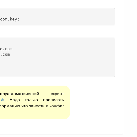
.com.key;
втоматический скрипт
.sh
Надо только прописать
формацию что занести в конфиг