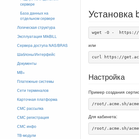
сервере
Установка 
База данных на
отдельном сервере
Логическая структура
wget -O -  https://
Эксплуатация MikBiLL
или
Сервера доступа NAS/BRAS
Шаблоны/Интерфейс
curl https://get.ac
Документы
MB+
Настройка
Платежные системы
Сети терминалов
Пример создания серти
Карточная платформа
/root/.acme.sh/acme
СМС рассылка
Для кабинета:
СМС регистрация
СМС инфо
/root/.acme.sh/acme
ТВ-модули