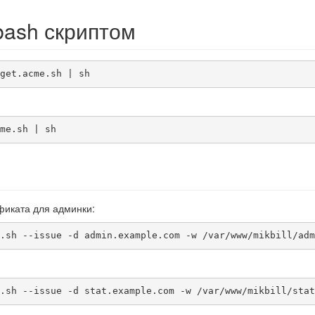
bash скриптом
get.acme.sh | sh
me.sh | sh
фиката для админки:
.sh --issue -d admin.example.com -w /var/www/mikbill/adm
.sh --issue -d stat.example.com -w /var/www/mikbill/stat