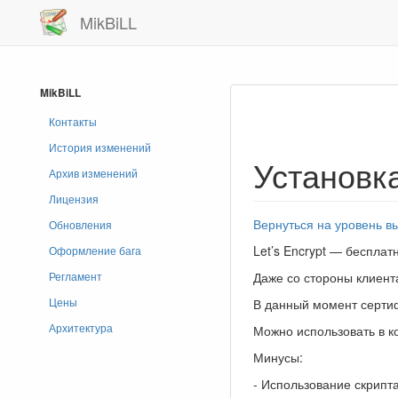
MikBiLL
MikBiLL
Контакты
История изменений
Установка
Архив изменений
Лицензия
Вернуться на уровень в
Обновления
Let’s Encrypt — беспла
Оформление бага
Даже со стороны клиент
Регламент
Цены
В данный момент сертиф
Архитектура
Можно использовать в к
Минусы:
- Использование скрипт