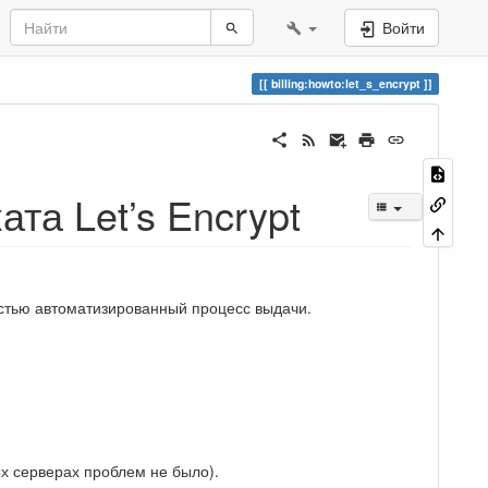
Войти
billing:howto:let_s_encrypt
та Let’s Encrypt
остью автоматизированный процесс выдачи.
ых серверах проблем не было).