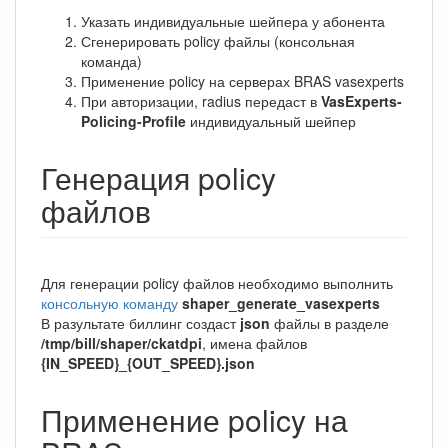
Указать индивидуальные шейпера у абонента
Сгенерировать policy файлы (консольная
команда)
Применение policy на серверах BRAS vasexperts
При авторизации, radius передаст в
VasExperts-
Policing-Profile
индивидуальный шейпер
Генерация policy
файлов
Для генерации policy файлов необходимо выполнить
консольную команду
shaper_generate_vasexperts
В разультате биллинг создаст
json
файлы в разделе
/tmp/bill/shaper/ckatdpi
, имена файлов
{IN_SPEED}_{OUT_SPEED}.json
Применение policy на