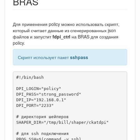
BRAS
Для применения policy можно использовать скрипт,
который считает данные из сгенерированных json
файлов и запустит
fdpi_ctrl
на BRAS для создания
policy.
Скрипт использует пакет
sshpass
#!/bin/bash

DPI_LOGIN="policy"

DPI_PASS="strong_password"

DPI_IP="192.168.0.1"

DPI_PORT="2233"

# директория шейперов

SHAPER_DIR="/tmp/bill/shaper/ckatdpi"

# для ssh подключения

PROG_SSH=$(command -v ssh)
