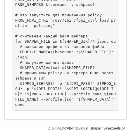
PROG_SSHPASS=$(command -v sshpass)

# что запустить для применения policy

PROG_FDPI_CTRL="/usr/sbin/fdpi_ctrl load pr
ofile --policing"

# считываем каждый файл шейпера

for SHAPER_FILE in ${SHAPER_DIR}/*.json; do

  # название профиля из названия файла

  PROFILE_NAME=$(basename "${SHAPER_FILE}" 
.json)

  # получаем данные файла

  SHAPER_DATA=$(cat ${SHAPER_FILE})

  # применяем policy на сервере BRAS через 
sshpass и ssh

  ${PROG_SSHPASS} -p "${DPI_PASS}" ${PROG_S
SH} -p "${DPI_PORT}" "${DPI_LOGIN}@${DPI_I
P}" "${PROG_FDPI_CTRL} --profile.name ${PRO
FILE_NAME} --profile.json '${SHAPER_DATA}'"

done
billing/howto/individual_shaper_vasexperts.txt