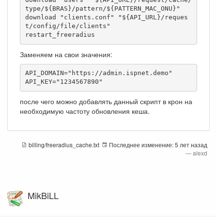
type/${BRAS}/pattern/${PATTERN_MAC_ONU}"

download "clients.conf" "${API_URL}/reques
t/config/file/clients"

restart_freeradius
Заменяем на свои значения:
API_DOMAIN="https://admin.ispnet.demo"

API_KEY="1234567890"
после чего можно добавлять данный скрипт в крон на
необходимую частоту обновления кеша.
billing/freeradius_cache.txt
Последнее изменение:
5 лет назад
—
alexd
MikBiLL