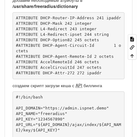
/usr/share/freeradius/dictionary
ATTRIBUTE DHCP-Router-IP-Address 241 ipaddr

ATTRIBUTE DHCP-Mask 242 integer

ATTRIBUTE L4-Redirect 243 integer

ATTRIBUTE L4-Redirect-ipset 244 string

ATTRIBUTE DHCP-Option82 245 octets

#ATTRIBUTE DHCP-Agent-Circuit-Id        1 o
ctets 

#ATTRIBUTE DHCP-Agent-Remote-Id 2 octets 

ATTRIBUTE AccelRemoteId 246 octets

ATTRIBUTE AccelCircuitId 247 octets

#ATTRIBUTE DHCP-Attr-272 272 ipaddr
создаем скрипт загрузи кеша с
API
биллинга
#!/bin/bash

API_DOMAIN="https://admin.ispnet.demo"

API_NAME="freeradius"

API_KEY="1234567890"

API_URL="${API_DOMAIN}/ajax/index/${API_NAM
E}/key/${API_KEY}"
