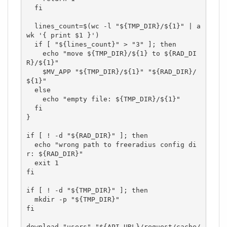
  fi

  lines_count=$(wc -l "${TMP_DIR}/${1}" | a
wk '{ print $1 }')

  if [ "${lines_count}" > "3" ]; then

    echo "move ${TMP_DIR}/${1} to ${RAD_DI
R}/${1}"

    $MV_APP "${TMP_DIR}/${1}" "${RAD_DIR}/
${1}"

  else

    echo "empty file: ${TMP_DIR}/${1}"

  fi

}

if [ ! -d "${RAD_DIR}" ]; then

  echo "wrong path to freeradius config di
r: ${RAD_DIR}"

  exit 1

fi

if [ ! -d "${TMP_DIR}" ]; then

  mkdir -p "${TMP_DIR}"

fi

download "users" "${API_URL}/request/cache/