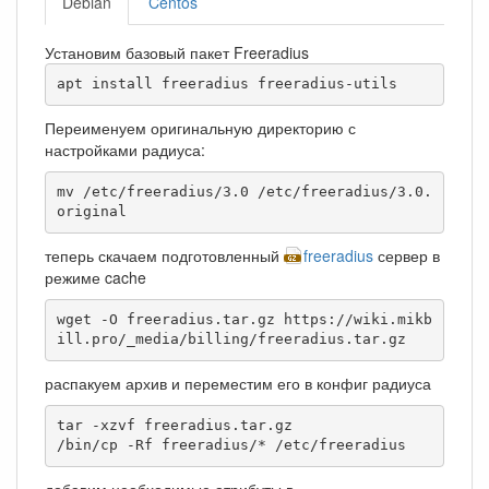
Debian
Centos
Установим базовый пакет Freeradius
apt install freeradius freeradius-utils
Переименуем оригинальную директорию с
настройками радиуса:
mv /etc/freeradius/3.0 /etc/freeradius/3.0.
original
теперь скачаем подготовленный
freeradius
сервер в
режиме cache
wget -O freeradius.tar.gz https://wiki.mikb
ill.pro/_media/billing/freeradius.tar.gz
распакуем архив и переместим его в конфиг радиуса
tar -xzvf freeradius.tar.gz

/bin/cp -Rf freeradius/* /etc/freeradius
добавим необходимые атрибуты в