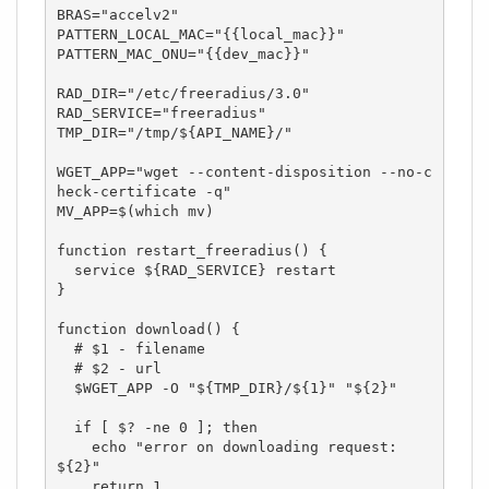
BRAS="accelv2"

PATTERN_LOCAL_MAC="{{local_mac}}"

PATTERN_MAC_ONU="{{dev_mac}}"

RAD_DIR="/etc/freeradius/3.0"

RAD_SERVICE="freeradius"

TMP_DIR="/tmp/${API_NAME}/"

WGET_APP="wget --content-disposition --no-c
heck-certificate -q"

MV_APP=$(which mv)

function restart_freeradius() {

  service ${RAD_SERVICE} restart

}

function download() {

  # $1 - filename

  # $2 - url

  $WGET_APP -O "${TMP_DIR}/${1}" "${2}"

  if [ $? -ne 0 ]; then

    echo "error on downloading request: 
${2}"

    return 1
