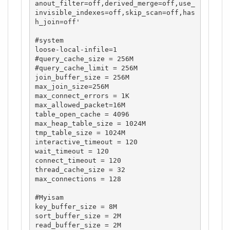
anout_filter=off,derived_merge=off,use_
invisible_indexes=off,skip_scan=off,has
h_join=off'

#system

loose-local-infile=1

#query_cache_size = 256M

#query_cache_limit = 256M

join_buffer_size = 256M

max_join_size=256M

max_connect_errors = 1K

max_allowed_packet=16M

table_open_cache = 4096

max_heap_table_size = 1024M

tmp_table_size = 1024M

interactive_timeout = 120

wait_timeout = 120

connect_timeout = 120

thread_cache_size = 32

max_connections = 128

#Myisam

key_buffer_size = 8M

sort_buffer_size = 2M

read_buffer_size = 2M
