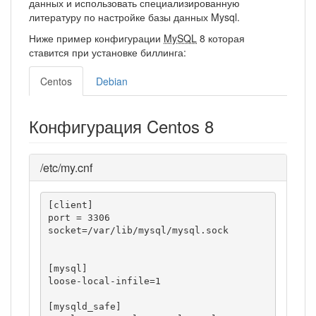
данных и использовать специализированную
литературу по настройке базы данных Mysql.
Ниже пример конфигурации
MySQL
8 которая
ставится при установке биллинга:
Centos
Debian
Конфигурация Centos 8
/etc/my.cnf
[client]

port = 3306

socket=/var/lib/mysql/mysql.sock

[mysql]

loose-local-infile=1

[mysqld_safe]
