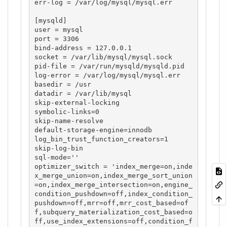
err-log = /var/log/mysql/mysql.err

[mysqld]

user = mysql

port = 3306

bind-address = 127.0.0.1

socket = /var/lib/mysql/mysql.sock

pid-file = /var/run/mysqld/mysqld.pid

log-error = /var/log/mysql/mysql.err

basedir = /usr

datadir = /var/lib/mysql

skip-external-locking

symbolic-links=0

skip-name-resolve

default-storage-engine=innodb

log_bin_trust_function_creators=1

skip-log-bin

sql-mode=''

optimizer_switch = 'index_merge=on,inde
x_merge_union=on,index_merge_sort_union
=on,index_merge_intersection=on,engine_
condition_pushdown=off,index_condition_
pushdown=off,mrr=off,mrr_cost_based=of
f,subquery_materialization_cost_based=o
ff,use_index_extensions=off,condition_f