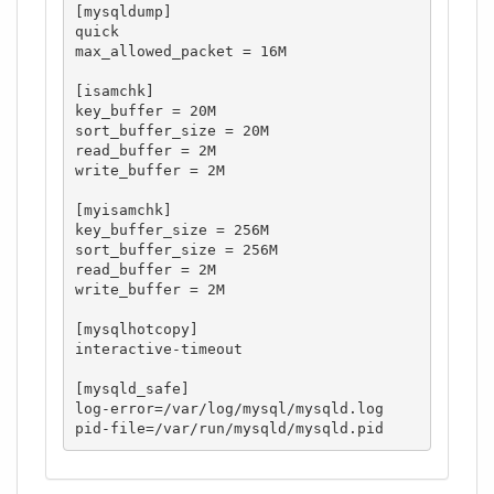
[mysqldump]

quick

max_allowed_packet = 16M

[isamchk]

key_buffer = 20M

sort_buffer_size = 20M

read_buffer = 2M

write_buffer = 2M

[myisamchk]

key_buffer_size = 256M

sort_buffer_size = 256M

read_buffer = 2M

write_buffer = 2M

[mysqlhotcopy]

interactive-timeout

[mysqld_safe]

log-error=/var/log/mysql/mysqld.log

pid-file=/var/run/mysqld/mysqld.pid