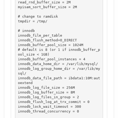
read_rnd_buffer_size = 2M

myisam_sort_buffer_size = 2M

# change to ramdisk

tmpdir = /tmp/

# innodb

innodb_file_per_table

innodb_flush_method=O_DIRECT

innodb_buffer_pool_size = 1024M

# default is 8 (or 1 if innodb_buffer_p
ool_size < 1GB)

innodb_buffer_pool_instances = 4

innodb_data_home_dir = /var/lib/mysql/

innodb_log_group_home_dir = /var/lib/my
sql/

innodb_data_file_path = ibdata1:10M:aut
oextend

innodb_log_file_size = 256M

innodb_log_buffer_size = 8M

innodb_log_files_in_group = 2

innodb_flush_log_at_trx_commit = 0

innodb_lock_wait_timeout = 300

innodb_thread_concurrency = 0
