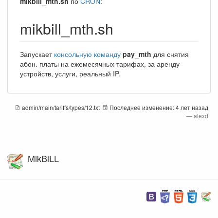
mikbill_mth.sh
по
CRON
:
mikbill_mth.sh
Запускает
консольную команду
pay_mth
для снятия
абон. платы на ежемесячных тарифах, за аренду
устройств, услуги, реальный IP.
admin/main/tariffs/types/12.txt
Последнее изменение:
4 лет назад
—
alexd
MikBiLL