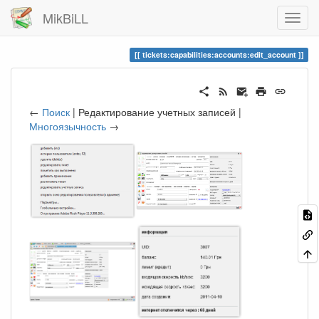
MikBiLL
tickets:capabilities:accounts:edit_account
←
Поиск
| Редактирование учетных записей |
Многоязычность
→