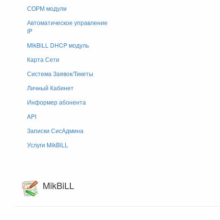
СОРМ модули
Автоматическое управление
IP
MikBiLL DHCP модуль
Карта Сети
Система Заявок/Тикеты
Личный Кабинет
Информер абонента
API
Записки СисАдмина
Услуги MikBiLL
MikBiLL