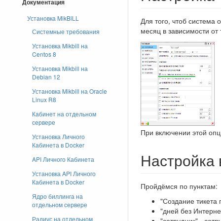
Документация
Установка MikBiLL
Для того, чтоб система 
месяц в зависимости от 
Системные требования
Установка Mikbill на
Centos 8
Установка Mikbill на
Debian 12
Установка Mikbill на Oracle
Linux R8
Кабинет на отдельном
сервере
При включении этой опци
Установка Личного
Кабинета в Docker
Настройка 
API Личного Кабинета
Установка API Личного
Кабинета в Docker
Пройдёмся по пунктам:
Ядро биллинга на
"Создание тикета 
отдельном сервере
"дней без Интерне
Радиус на отдельном
"сотрудник" - сотр