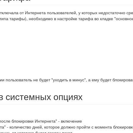
отключала от Интернета пользователей, у которых недостаточно сре
типа тарифы), необходимо в настройке тарифа во кладке "основное"
и пользователь не будет "уходить в минус", а ему будет блокирова
в системных опциях
после блокировки Интернета" - включение
та" - количество дней, которое должно пройти с момента блокиров
удник, от которого будет создан тикет