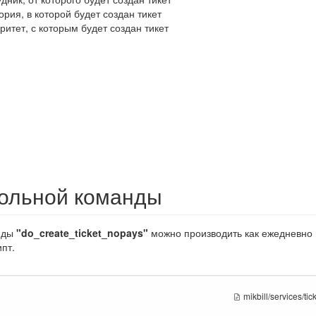
гория, в которой будет создан тикет
ритет, с которым будет создан тикет
сольной команды
нды
"do_create_ticket_nopays"
можно производить как ежедневно в
пт.
mikbill/services/ti