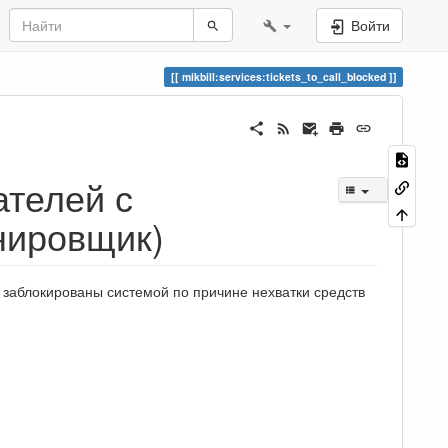
Войти
mikbill:services:tickets_to_call_blocked
ателей с
нировщик)
и заблокированы системой по причине нехватки средств