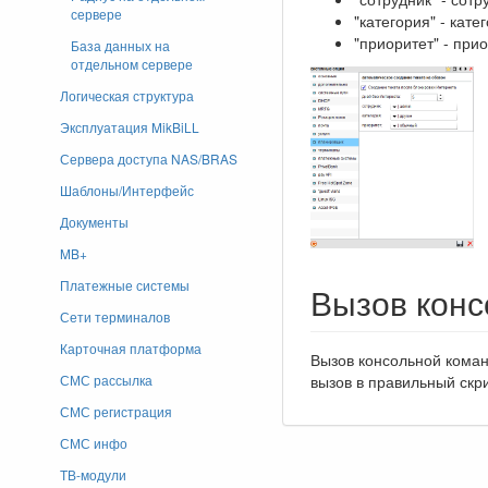
сервере
"категория" - кате
"приоритет" - прио
База данных на
отдельном сервере
Логическая структура
Эксплуатация MikBiLL
Сервера доступа NAS/BRAS
Шаблоны/Интерфейс
Документы
MB+
Платежные системы
Вызов кон
Сети терминалов
Карточная платформа
Вызов консольной кома
СМС рассылка
вызов в правильный скри
СМС регистрация
СМС инфо
ТВ-модули