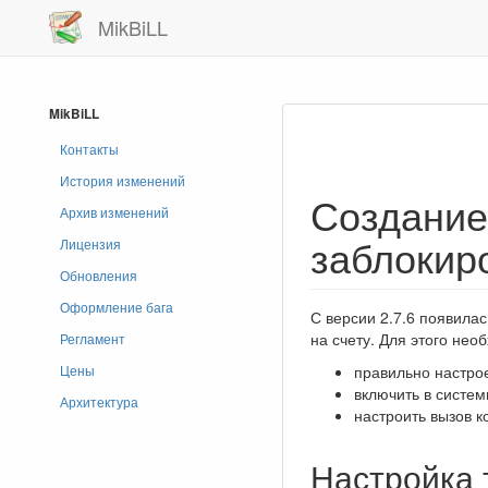
MikBiLL
MikBiLL
Контакты
История изменений
Создание
Архив изменений
заблокир
Лицензия
Обновления
Оформление бага
С версии 2.7.6 появила
на счету. Для этого нео
Регламент
правильно настро
Цены
включить в систе
Архитектура
настроить вызов 
Настройка