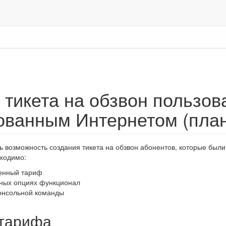
 тикета на обзвон пользов
ованным Интернетом (пла
сь возможность создания тикета на обзвон абонентов, которые был
бходимо:
енный тариф
мных опциях функционал
консольной команды
 тарифа