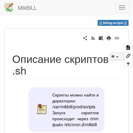
MikBiLL
billing:scripts
Описание скриптов
.sh
Скрипты можно найти в
директории:
/var/mikbill/prod/scripts
Запуск скриптов
происходит через cron
файл /etc/cron.d/mikbill