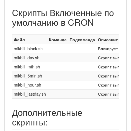
Cкрипты Включенные по
умолчанию в CRON
Файл
Команда
Подкоманда
Описание
mikbill_block.sh
Блокирует отклю
mikbill_day.sh
Скрипт выполняе
mikbill_mth.sh
Скрипт выполняе
mikbill_5min.sh
Скрипт выполняе
mikbill_hour.sh
Скрипт выполняе
mikbill_lastday.sh
Скрипт выполняе
Дополнительные
скрипты: