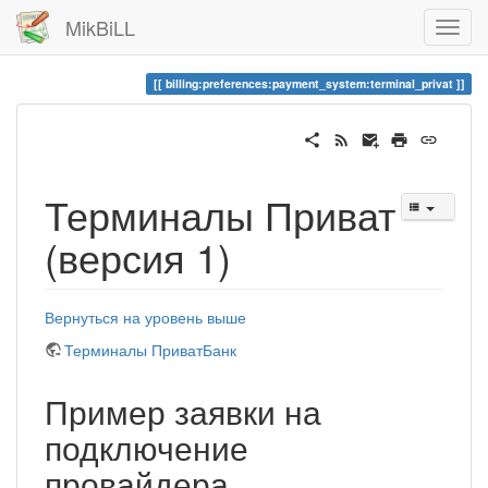
MikBiLL
billing:preferences:payment_system:terminal_privat
Терминалы Приват
(версия 1)
Вернуться на уровень выше
Терминалы ПриватБанк
Пример заявки на
подключение
провайдера