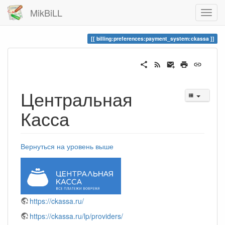
MikBiLL
billing:preferences:payment_system:ckassa
Центральная
Касса
Вернуться на уровень выше
https://ckassa.ru/
https://ckassa.ru/lp/providers/