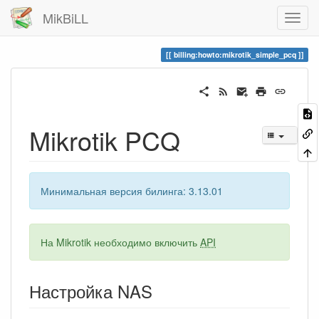
MikBiLL
billing:howto:mikrotik_simple_pcq
Mikrotik PCQ
Минимальная версия билинга: 3.13.01
На Mikrotik необходимо включить
API
Настройка NAS