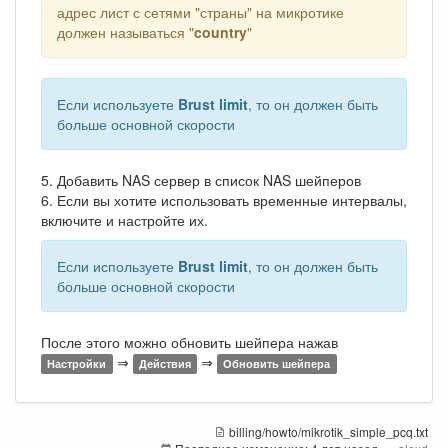
адрес лист с сетями "страны" на микротике
должен называться "
country
"
Если используете
Brust limit
, то он должен быть
больше основной скорости
5. Добавить NAS сервер в список NAS шейперов
6. Если вы хотите использовать временные интервалы,
включите и настройте их.
Если используете
Brust limit
, то он должен быть
больше основной скорости
После этого можно обновить шейпера нажав
⇒
⇒
Настройки
Действия
Обновить шейпера
billing/howto/mikrotik_simple_pcq.txt