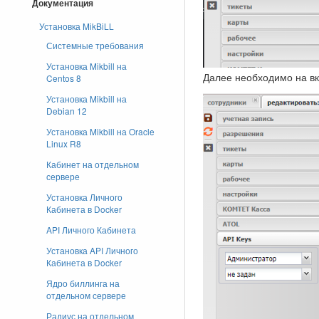
Документация
Установка MikBiLL
Системные требования
Установка Mikbill на
Далее необходимо на в
Centos 8
Установка Mikbill на
Debian 12
Установка Mikbill на Oracle
Linux R8
Кабинет на отдельном
сервере
Установка Личного
Кабинета в Docker
API Личного Кабинета
Установка API Личного
Кабинета в Docker
Ядро биллинга на
отдельном сервере
Радиус на отдельном