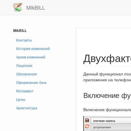
MikBiLL
MikBiLL
Контакты
История изменений
Двухфакт
Архив изменений
Лицензия
Данный функционал позв
Обновления
приложения на телефон
Оформление бага
Регламент
Включение фу
Цены
Архитектура
Включение функционала 