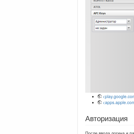
<play.google.co
<apps.apple.co
Авторизация
После ввода логина и п