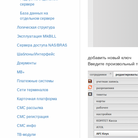
сервере
База данных на
отдельном сервере
Логическая структура
Эксплуатация MikBiLL
Сервера доступа NAS/BRAS
Шаблоны/Интерфейс
добавить новый ключ
Документы
Введите произвольный т
MB+
Платежные системы
Сети терминалов
Карточная платформа
СМС рассылка
СМС регистрация
СМС инфо
ТВ-модули