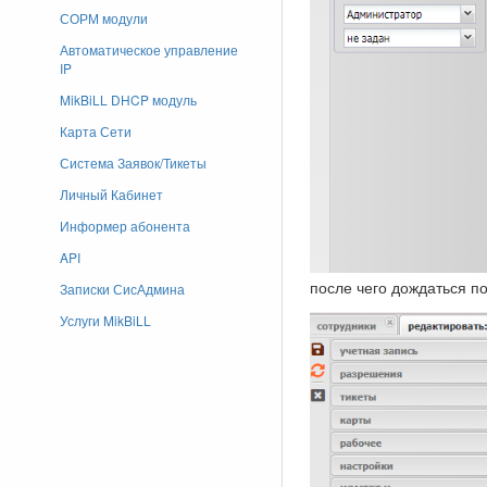
СОРМ модули
Автоматическое управление
IP
MikBiLL DHCP модуль
Карта Сети
Система Заявок/Тикеты
Личный Кабинет
Информер абонента
API
после чего дождаться п
Записки СисАдмина
Услуги MikBiLL