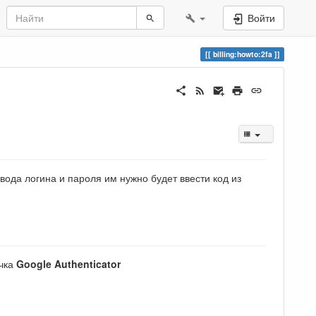
Войти
billing:howto:2fa
ода логина и пароля им нужно будет ввести код из
очка
Google Authenticator