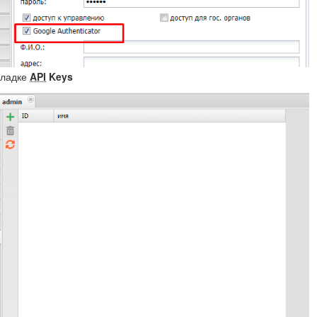
кладке
API
Keys