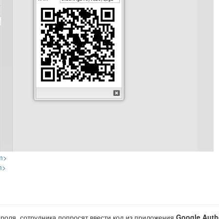
m>
m>
ароля, сотрудника попросят ввести код из приложения
Google Auth