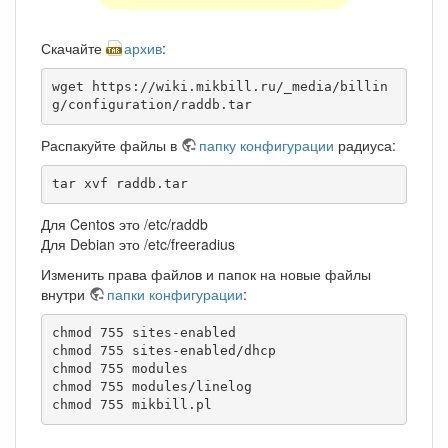
Скачайте
архив
:
wget https://wiki.mikbill.ru/_media/billin
g/configuration/raddb.tar
Распакуйте файлы в
папку конфигурации
радиуса:
tar xvf raddb.tar
Для Centos это /etc/raddb
Для Debian это /etc/freeradius
Изменить права файлов и папок на новые файлы
внутри
папки конфигурации
:
chmod 755 sites-enabled

chmod 755 sites-enabled/dhcp

chmod 755 modules

chmod 755 modules/linelog

chmod 755 mikbill.pl