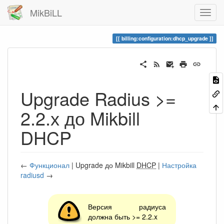
MikBiLL
billing:configuration:dhcp_upgrade
Upgrade Radius >=
2.2.х до Mikbill
DHCP
←
Функционал
| Upgrade до Mikbill
DHCP
|
Настройка
radiusd
→
Версия радиуса
должна быть >= 2.2.x