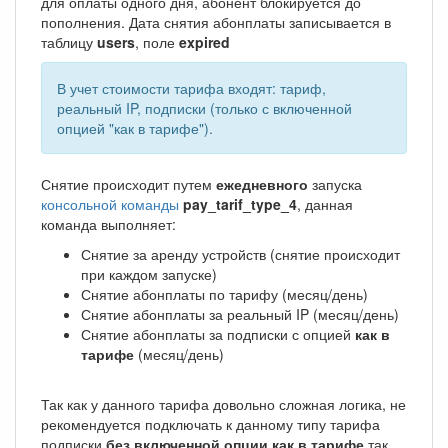
для оплаты одного дня, абонент блокируется до
пополнения. Дата снятия абонплаты записывается в
таблицу
users
, поле
expired
В учет стоимости тарифа входят: тариф,
реальный IP, подписки (только с включенной
опцией "как в тарифе").
Снятие происходит путем
ежедневного
запуска
консольной команды
pay_tarif_type_4
, данная
команда выполняет:
Снятие за аренду устройств (снятие происходит
при каждом запуске)
Снятие абонплаты по тарифу (месяц/день)
Снятие абонплаты за реальный IP (месяц/день)
Снятие абонплаты за подписки с опцией
как в
тарифе
(месяц/день)
Так как у данного тарифа довольно сложная логика, не
рекомендуется подключать к данному типу тарифа
подписки
без включенной опции как в тарифе
так