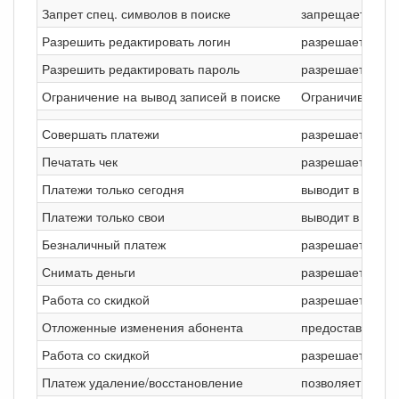
Запрет спец. символов в поиске
запрещает спец
Разрешить редактировать логин
разрешает изме
Разрешить редактировать пароль
разрешает изме
Ограничение на вывод записей в поиске
Ограничивает ко
Совершать платежи
разрешает сове
Печатать чек
разрешает печат
Платежи только сегодня
выводит в истор
Платежи только свои
выводит в истор
Безналичный платеж
разрешает сове
Снимать деньги
разрешает снима
Работа со скидкой
разрешает измен
Отложенные изменения абонента
предоставляет 
Работа со скидкой
разрешает измен
Платеж удаление/восстановление
позволяет
восст