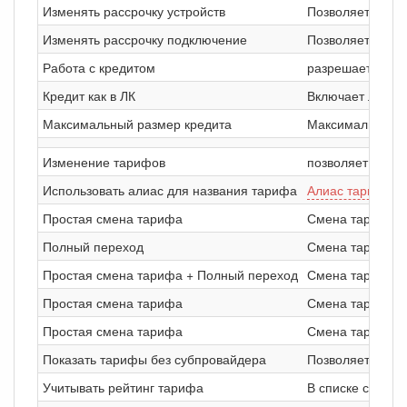
Изменять рассрочку устройств
Позволяет меня
Изменять рассрочку подключение
Позволяет меня
Работа с кредитом
разрешает стави
Кредит как в ЛК
Включает логику
Максимальный размер кредита
Максимальная с
Изменение тарифов
позволяет изме
Использовать алиас для названия тарифа
Алиас тарифа
бу
Простая смена тарифа
Смена тарифа с
Полный переход
Смена тарифа с 
Простая смена тарифа + Полный переход
Смена тарифа с
Простая смена тарифа
Смена тарифа с
Простая смена тарифа
Смена тарифа с
Показать тарифы без субпровайдера
Позволяет сотру
Учитывать рейтинг тарифа
В списке смены 