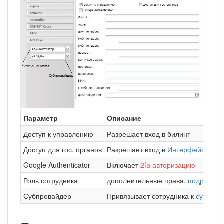
Параметр
Описание
Доступ к управлению
Разрешает вход в билинг
Доступ для гос. органов
Разрешает вход в
Интерфейс контр
Google Authenticator
Включает
2fa авторизацию
Роль сотрудника
дополнительные права,
подробнее
Субпровайдер
Привязывает сотрудника к
субпров