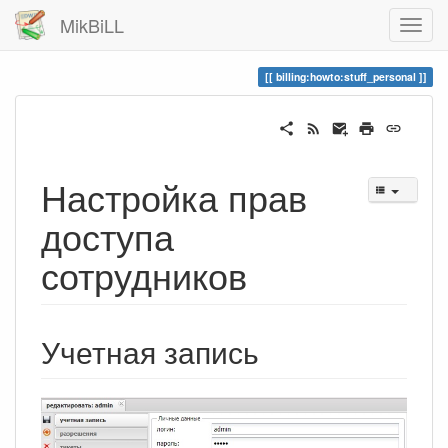
MikBiLL
billing:howto:stuff_personal
Настройка прав
доступа
сотрудников
Учетная запись